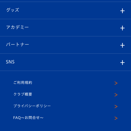
エンブレム紹介
はじめての観戦ガイド
順位表
チケット
グッズ
チケット
選手プロフィール
Revive Team
フォトギャラリー
シーズンシート
オンラインショップ
アカデミー
イベント
スタッフプロフィール
スタジアムへのアクセス
スタジアムグルメ
V-LOVERS（ファンクラブ）
2026-27ユニフォーム
メディア
育成からのお知らせ
パートナー
マスコット紹介
ヴィヴィくんの長崎おもてなしガイド
はじめての観戦ガイド
プレイヤーズスイート
店舗情報
グッズ
アカデミー
チームスケジュール
V-EXPRESS
パートナー企業一覧
SNS
（ユニフォーム入場）
ホームタウン
U-18
クラブハウス（練習場）
パートナー募集
公式Twitter
ご利用規約
アカデミー
U-15
応援メディア
法人限定 VIP BOX
ヴィヴィくんインスタグラム
クラブ概要
スクール
U-12
メディア出演情報
プライバシーポリシー
公式LINE＠
スクール
FAQ〜お問合せ〜
平和祈念活動
Youtube公式チャンネル