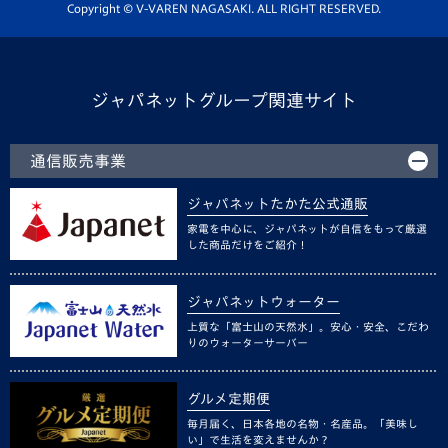
ホームタウン活動
Copyright © V-VAREN NAGASAKI. ALL RIGHT RESERVED.
ジャパネットグループ関連サイト
通信販売事業
ジャパネットたかた公式通販
家電を中心に、ジャパネットが自信をもって厳選
した商品だけをご紹介！
ジャパネットウォーター
上質な「富士山の天然水」。安心・安全、こだわ
りのウォーターサーバー
グルメ定期便
毎月届く、日本各地の名物・名産品。「美味し
い」で生活を変えませんか？