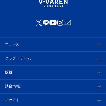
ニュース
すべて
クラブ・チーム
トップチーム
クラブプロフィール
観戦
クラブ
フィロソフィー
観戦ルール
試合情報
試合情報
クラブ概要
観戦ツアー
試合日程/結果
チケット
ファンクラブ