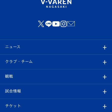
ニュース
すべて
クラブ・チーム
トップチーム
クラブプロフィール
観戦
クラブ
フィロソフィー
観戦ルール
試合情報
試合情報
クラブ概要
観戦ツアー
試合日程/結果
チケット
ファンクラブ