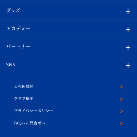
エンブレム紹介
はじめての観戦ガイド
順位表
チケット
グッズ
チケット
選手プロフィール
Revive Team
フォトギャラリー
シーズンシート
オンラインショップ
アカデミー
イベント
スタッフプロフィール
スタジアムへのアクセス
スタジアムグルメ
V-LOVERS（ファンクラブ）
2026-27ユニフォーム
メディア
育成からのお知らせ
パートナー
マスコット紹介
ヴィヴィくんの長崎おもてなしガイド
はじめての観戦ガイド
プレイヤーズスイート
店舗情報
グッズ
アカデミー
チームスケジュール
V-EXPRESS
パートナー企業一覧
SNS
（ユニフォーム入場）
ホームタウン
U-18
クラブハウス（練習場）
パートナー募集
公式Twitter
ご利用規約
アカデミー
U-15
応援メディア
法人限定 VIP BOX
ヴィヴィくんインスタグラム
クラブ概要
スクール
U-12
メディア出演情報
プライバシーポリシー
公式LINE＠
スクール
FAQ〜お問合せ〜
平和祈念活動
Youtube公式チャンネル