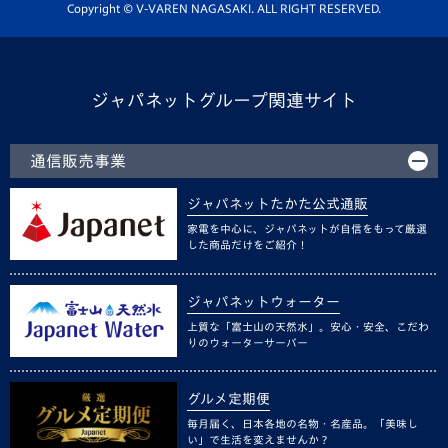
ホームタウン活動
Copyright © V-VAREN NAGASAKI. ALL RIGHT RESERVED.
ジャパネットグループ関連サイト
通信販売事業
ジャパネットたかた公式通販
家電を中心に、ジャパネットが自信をもって厳選
した商品だけをご紹介！
ジャパネットウォーター
上質な「富士山の天然水」。安心・安全、こだわ
りのウォーターサーバー
グルメ定期便
毎月届く、日本各地の名物・名産品。「美味し
い」で生活を変えませんか？