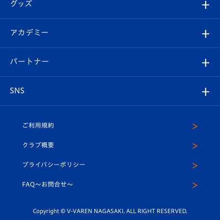
チケット
グッズ
チケット
選手プロフィール
Revive Team
フォトギャラリー
シーズンシート
オンラインショップ
アカデミー
イベント
スタッフプロフィール
スタジアムへのアクセス
スタジアムグルメ
V-LOVERS（ファンクラブ）
2026-27ユニフォーム
メディア
育成からのお知らせ
パートナー
マスコット紹介
ヴィヴィくんの長崎おもてなしガイド
はじめての観戦ガイド
プレイヤーズスイート
店舗情報
グッズ
アカデミー
チームスケジュール
V-EXPRESS
パートナー企業一覧
SNS
（ユニフォーム入場）
ホームタウン
U-18
クラブハウス（練習場）
パートナー募集
公式Twitter
ご利用規約
アカデミー
U-15
応援メディア
法人限定 VIP BOX
ヴィヴィくんインスタグラム
クラブ概要
スクール
U-12
メディア出演情報
プライバシーポリシー
公式LINE＠
スクール
FAQ〜お問合せ〜
平和祈念活動
Youtube公式チャンネル
ホームタウン活動
Copyright © V-VAREN NAGASAKI. ALL RIGHT RESERVED.