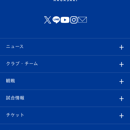
ニュース
すべて
クラブ・チーム
トップチーム
クラブプロフィール
観戦
クラブ
フィロソフィー
観戦ルール
試合情報
試合情報
クラブ概要
観戦ツアー
試合日程/結果
チケット
ファンクラブ
エンブレム紹介
はじめての観戦ガイド
順位表