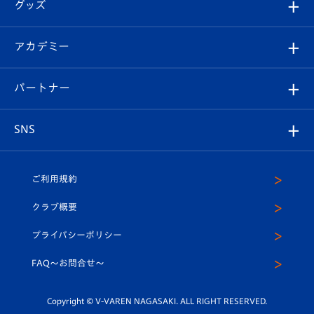
チケット
グッズ
チケット
選手プロフィール
Revive Team
フォトギャラリー
シーズンシート
オンラインショップ
アカデミー
イベント
スタッフプロフィール
スタジアムへのアクセス
スタジアムグルメ
V-LOVERS（ファンクラブ）
2026-27ユニフォーム
メディア
育成からのお知らせ
パートナー
マスコット紹介
ヴィヴィくんの長崎おもてなしガイド
はじめての観戦ガイド
プレイヤーズスイート
店舗情報
グッズ
アカデミー
チームスケジュール
V-EXPRESS
パートナー企業一覧
SNS
（ユニフォーム入場）
ホームタウン
U-18
クラブハウス（練習場）
パートナー募集
公式Twitter
ご利用規約
アカデミー
U-15
応援メディア
法人限定 VIP BOX
ヴィヴィくんインスタグラム
クラブ概要
スクール
U-12
メディア出演情報
プライバシーポリシー
公式LINE＠
スクール
FAQ〜お問合せ〜
平和祈念活動
Youtube公式チャンネル
ホームタウン活動
Copyright © V-VAREN NAGASAKI. ALL RIGHT RESERVED.