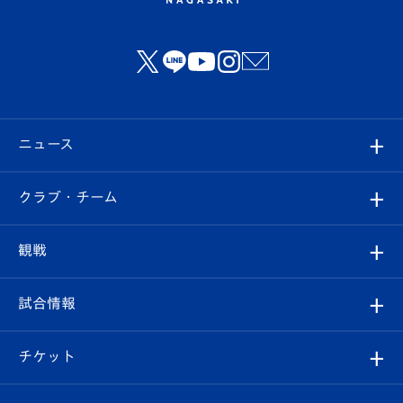
ニュース
すべて
クラブ・チーム
トップチーム
クラブプロフィール
観戦
クラブ
フィロソフィー
観戦ルール
試合情報
試合情報
クラブ概要
観戦ツアー
試合日程/結果
チケット
ファンクラブ
エンブレム紹介
はじめての観戦ガイド
順位表