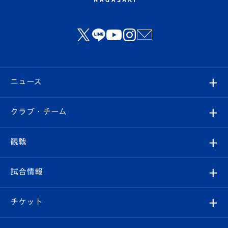
ニュース
すべて
クラブ・チーム
トップチーム
クラブプロフィール
観戦
クラブ
フィロソフィー
観戦ルール
試合情報
試合情報
クラブ概要
観戦ツアー
試合日程/結果
チケット
ファンクラブ
エンブレム紹介
はじめての観戦ガイド
順位表