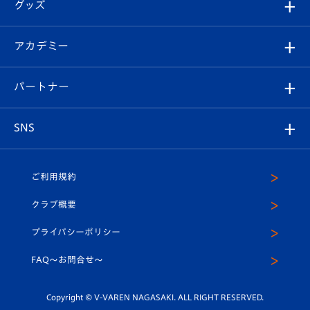
チケット
グッズ
チケット
選手プロフィール
Revive Team
フォトギャラリー
シーズンシート
オンラインショップ
アカデミー
イベント
スタッフプロフィール
スタジアムへのアクセス
スタジアムグルメ
V-LOVERS（ファンクラブ）
2026-27ユニフォーム
メディア
育成からのお知らせ
パートナー
マスコット紹介
ヴィヴィくんの長崎おもてなしガイド
はじめての観戦ガイド
プレイヤーズスイート
店舗情報
グッズ
アカデミー
チームスケジュール
V-EXPRESS
パートナー企業一覧
SNS
（ユニフォーム入場）
ホームタウン
U-18
クラブハウス（練習場）
パートナー募集
公式Twitter
ご利用規約
アカデミー
U-15
応援メディア
法人限定 VIP BOX
ヴィヴィくんインスタグラム
クラブ概要
スクール
U-12
メディア出演情報
プライバシーポリシー
公式LINE＠
スクール
FAQ〜お問合せ〜
平和祈念活動
Youtube公式チャンネル
ホームタウン活動
Copyright © V-VAREN NAGASAKI. ALL RIGHT RESERVED.