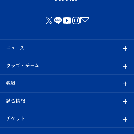
ニュース
すべて
クラブ・チーム
トップチーム
クラブプロフィール
観戦
クラブ
フィロソフィー
観戦ルール
試合情報
試合情報
クラブ概要
観戦ツアー
試合日程/結果
チケット
ファンクラブ
エンブレム紹介
はじめての観戦ガイド
順位表