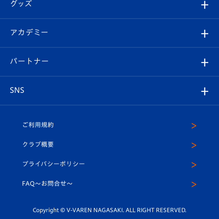
チケット
グッズ
チケット
選手プロフィール
Revive Team
フォトギャラリー
シーズンシート
オンラインショップ
アカデミー
イベント
スタッフプロフィール
スタジアムへのアクセス
スタジアムグルメ
V-LOVERS（ファンクラブ）
2026-27ユニフォーム
メディア
育成からのお知らせ
パートナー
マスコット紹介
ヴィヴィくんの長崎おもてなしガイド
はじめての観戦ガイド
プレイヤーズスイート
店舗情報
グッズ
アカデミー
チームスケジュール
V-EXPRESS
パートナー企業一覧
SNS
（ユニフォーム入場）
ホームタウン
U-18
クラブハウス（練習場）
パートナー募集
公式Twitter
ご利用規約
アカデミー
U-15
応援メディア
法人限定 VIP BOX
ヴィヴィくんインスタグラム
クラブ概要
スクール
U-12
メディア出演情報
プライバシーポリシー
公式LINE＠
スクール
FAQ〜お問合せ〜
平和祈念活動
Youtube公式チャンネル
ホームタウン活動
Copyright © V-VAREN NAGASAKI. ALL RIGHT RESERVED.