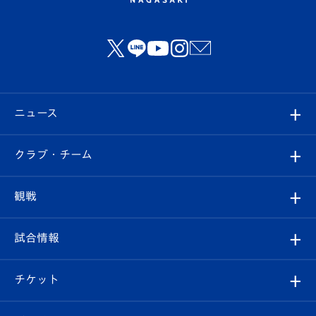
ニュース
すべて
クラブ・チーム
トップチーム
クラブプロフィール
観戦
クラブ
フィロソフィー
観戦ルール
試合情報
試合情報
クラブ概要
観戦ツアー
試合日程/結果
チケット
ファンクラブ
エンブレム紹介
はじめての観戦ガイド
順位表