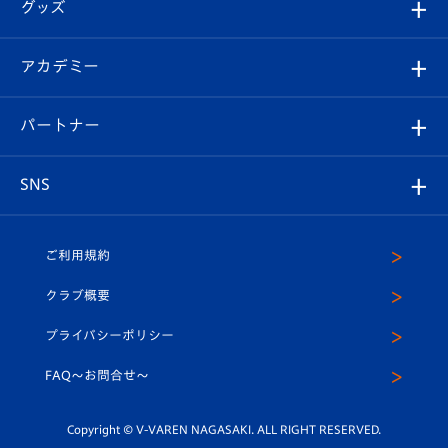
チケット
グッズ
チケット
選手プロフィール
Revive Team
フォトギャラリー
シーズンシート
オンラインショップ
アカデミー
イベント
スタッフプロフィール
スタジアムへのアクセス
スタジアムグルメ
V-LOVERS（ファンクラブ）
2026-27ユニフォーム
メディア
育成からのお知らせ
パートナー
マスコット紹介
ヴィヴィくんの長崎おもてなしガイド
はじめての観戦ガイド
プレイヤーズスイート
店舗情報
グッズ
アカデミー
チームスケジュール
V-EXPRESS
パートナー企業一覧
SNS
（ユニフォーム入場）
ホームタウン
U-18
クラブハウス（練習場）
パートナー募集
公式Twitter
ご利用規約
アカデミー
U-15
応援メディア
法人限定 VIP BOX
ヴィヴィくんインスタグラム
クラブ概要
スクール
U-12
メディア出演情報
プライバシーポリシー
公式LINE＠
スクール
FAQ〜お問合せ〜
平和祈念活動
Youtube公式チャンネル
ホームタウン活動
Copyright © V-VAREN NAGASAKI. ALL RIGHT RESERVED.