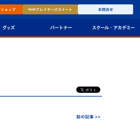
ン
ショップ
プレイヤーズ
スイート
お問合せ
グッズ
パートナー
スクール・
アカデミー
インショップ
パートナー企業一覧
アカデミー
-27ユニフォー
パートナー募集
U-18
法人限定 VIP BOX
U-15
報
U-12
スクール
前の記事 >>