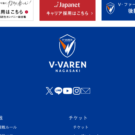
戦
チケット
観戦ルール
チケット