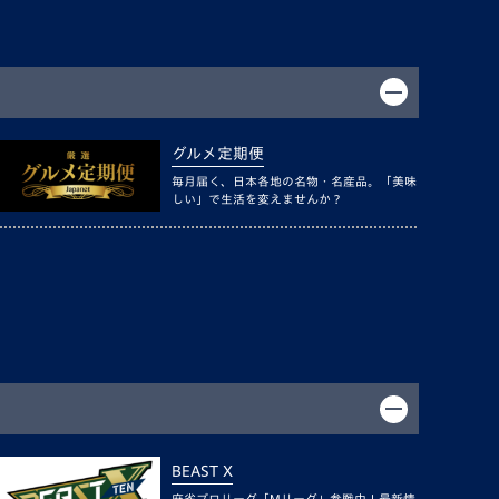
グルメ定期便
毎月届く、日本各地の名物・名産品。「美味
しい」で生活を変えませんか？
BEAST X
麻雀プロリーグ「Mリーグ」参戦中！最新情