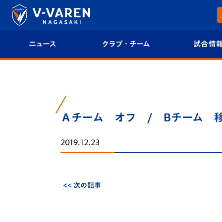
ニュース
クラブ・チーム
試合情
すべて
クラブプロフィール
試合日程/結果
トップチーム
フィロソフィー
試合情報
Ａチーム オフ / Bチーム 
クラブ
クラブ概要
順位表
2019.12.23
試合情報
エンブレム紹介
U-21 Jリーグ
ファンクラブ
選手プロフィール
フォトギャラ
<< 次の記事
チケット
スタッフプロフィール
スタジアムグ