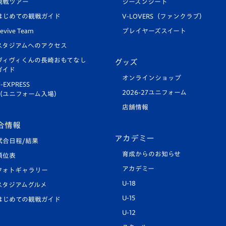
観戦ツアー
シーズンシート
はじめての観戦ガイド
V-LOVERS（ファンクラブ）
evive Team
プレイヤーズスイート
スタジアムへのアクセス
ヴィヴィくんの長崎おもてなし
グッズ
ガイド
オンラインショップ
-EXPRESS
2026-27ユニフォーム
（ユニフォーム入場）
店舗情報
合情報
アカデミー
試合日程/結果
育成からのお知らせ
順位表
アカデミー
フォトギャラリー
U-18
スタジアムグルメ
U-15
はじめての観戦ガイド
U-12