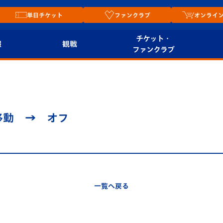
単日チケット
ファンクラブ
オンライ
チケット・
報
観戦
ファンクラブ
観戦ルール
チケット
オンラ
はじめての観戦ガイ
シーズンシート
2026
ド
ム
移動 → オフ
プレイヤーズスイート
Revive Team
店舗情
関連
V-LOVERS（ファン
スタジアムへのアク
クラブ）
セス
リー
一覧へ戻る
ヴィヴィくんの長崎
ルメ
おもてなしガイド