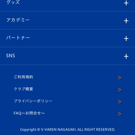
チケット
グッズ
チケット
選手プロフィール
Revive Team
フォトギャラリー
シーズンシート
オンラインショップ
アカデミー
イベント
スタッフプロフィール
スタジアムへのアクセス
スタジアムグルメ
V-LOVERS（ファンクラブ）
2026-27ユニフォーム
メディア
育成からのお知らせ
パートナー
マスコット紹介
ヴィヴィくんの長崎おもてなしガイド
はじめての観戦ガイド
プレイヤーズスイート
店舗情報
グッズ
アカデミー
チームスケジュール
V-EXPRESS
パートナー企業一覧
SNS
（ユニフォーム入場）
ホームタウン
U-18
クラブハウス（練習場）
パートナー募集
公式Twitter
ご利用規約
アカデミー
U-15
応援メディア
法人限定 VIP BOX
ヴィヴィくんインスタグラム
クラブ概要
スクール
U-12
メディア出演情報
プライバシーポリシー
公式LINE＠
スクール
FAQ〜お問合せ〜
平和祈念活動
Youtube公式チャンネル
ホームタウン活動
Copyright © V-VAREN NAGASAKI. ALL RIGHT RESERVED.