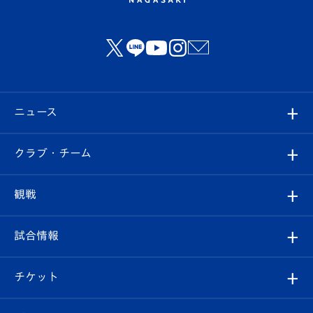
ニュース
すべて
クラブ・チーム
トップチーム
クラブプロフィール
観戦
クラブ
フィロソフィー
観戦ルール
試合情報
試合情報
クラブ概要
観戦ツアー
試合日程/結果
チケット
ファンクラブ
エンブレム紹介
はじめての観戦ガイド
順位表