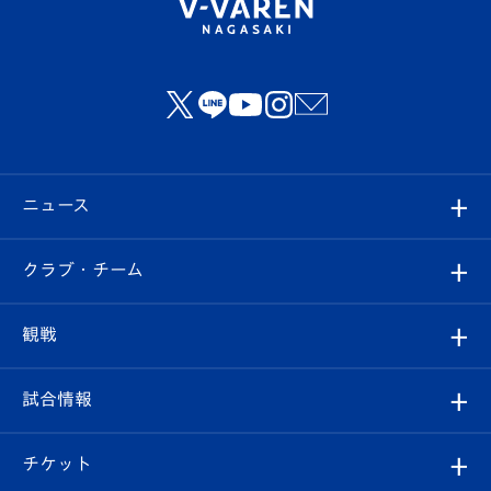
ニュース
すべて
クラブ・チーム
トップチーム
クラブプロフィール
観戦
クラブ
フィロソフィー
観戦ルール
試合情報
試合情報
クラブ概要
観戦ツアー
試合日程/結果
チケット
ファンクラブ