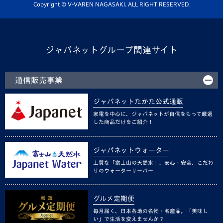
ホームタウン活動
Copyright © V-VAREN NAGASAKI. ALL RIGHT RESERVED.
ジャパネットグループ関連サイト
通信販売事業
ジャパネットたかた公式通販
家電を中心に、ジャパネットが自信をもって厳選
した商品だけをご紹介！
ジャパネットウォーター
上質な「富士山の天然水」。安心・安全、こだわ
りのウォーターサーバー
グルメ定期便
毎月届く、日本各地の名物・名産品。「美味し
い」で生活を変えませんか？