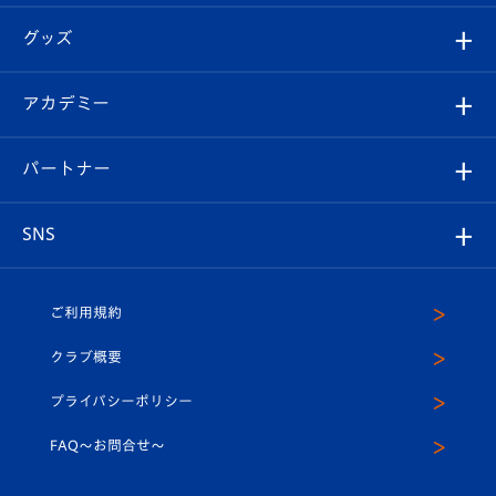
エンブレム紹介
はじめての観戦ガイド
順位表
チケット
グッズ
チケット
選手プロフィール
Revive Team
フォトギャラリー
シーズンシート
オンラインショップ
アカデミー
イベント
スタッフプロフィール
スタジアムへのアクセス
スタジアムグルメ
V-LOVERS（ファンクラブ）
2026-27ユニフォーム
メディア
育成からのお知らせ
パートナー
マスコット紹介
ヴィヴィくんの長崎おもてなしガイド
はじめての観戦ガイド
プレイヤーズスイート
店舗情報
グッズ
アカデミー
チームスケジュール
V-EXPRESS
パートナー企業一覧
SNS
（ユニフォーム入場）
ホームタウン
U-18
クラブハウス（練習場）
パートナー募集
公式Twitter
ご利用規約
アカデミー
U-15
応援メディア
法人限定 VIP BOX
ヴィヴィくんインスタグラム
クラブ概要
スクール
U-12
メディア出演情報
プライバシーポリシー
公式LINE＠
スクール
FAQ〜お問合せ〜
平和祈念活動
Youtube公式チャンネル