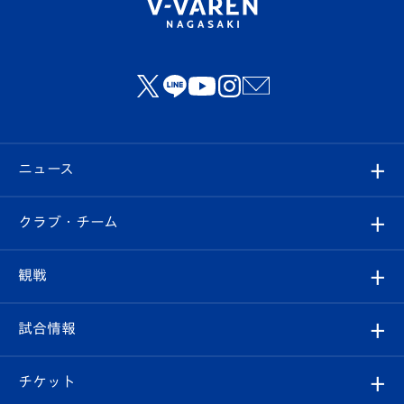
ニュース
すべて
クラブ・チーム
トップチーム
クラブプロフィール
観戦
クラブ
フィロソフィー
観戦ルール
試合情報
試合情報
クラブ概要
観戦ツアー
試合日程/結果
チケット
ファンクラブ