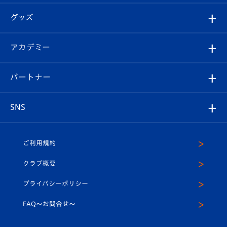
エンブレム紹介
はじめての観戦ガイド
順位表
チケット
グッズ
チケット
選手プロフィール
Revive Team
フォトギャラリー
シーズンシート
オンラインショップ
アカデミー
イベント
スタッフプロフィール
スタジアムへのアクセス
スタジアムグルメ
V-LOVERS（ファンクラブ）
2026-27ユニフォーム
メディア
育成からのお知らせ
パートナー
マスコット紹介
ヴィヴィくんの長崎おもてなしガイド
はじめての観戦ガイド
プレイヤーズスイート
店舗情報
グッズ
アカデミー
チームスケジュール
V-EXPRESS
パートナー企業一覧
SNS
（ユニフォーム入場）
ホームタウン
U-18
クラブハウス（練習場）
パートナー募集
公式Twitter
ご利用規約
アカデミー
U-15
応援メディア
法人限定 VIP BOX
ヴィヴィくんインスタグラム
クラブ概要
スクール
U-12
メディア出演情報
プライバシーポリシー
公式LINE＠
スクール
FAQ〜お問合せ〜
平和祈念活動
Youtube公式チャンネル