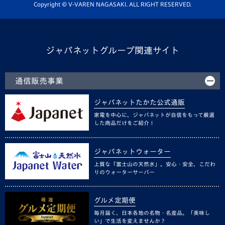
ホームタウン活動
Copyright © V-VAREN NAGASAKI. ALL RIGHT RESERVED.
ジャパネットグループ関連サイト
通信販売事業
ジャパネットたかた公式通販
家電を中心に、ジャパネットが自信をもって厳選
した商品だけをご紹介！
ジャパネットウォーター
上質な「富士山の天然水」。安心・安全、こだわ
りのウォーターサーバー
グルメ定期便
毎月届く、日本各地の名物・名産品。「美味し
い」で生活を変えませんか？