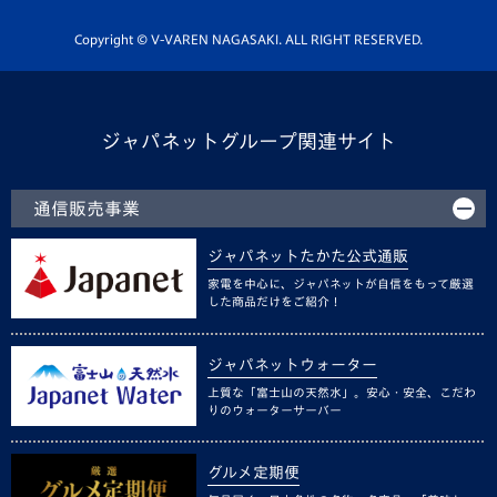
ホームタウン活動
Copyright © V-VAREN NAGASAKI. ALL RIGHT RESERVED.
ジャパネットグループ関連サイト
通信販売事業
ジャパネットたかた公式通販
家電を中心に、ジャパネットが自信をもって厳選
した商品だけをご紹介！
ジャパネットウォーター
上質な「富士山の天然水」。安心・安全、こだわ
りのウォーターサーバー
グルメ定期便