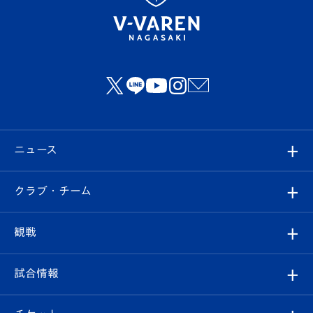
ニュース
すべて
クラブ・チーム
トップチーム
クラブプロフィール
観戦
クラブ
フィロソフィー
観戦ルール
試合情報
試合情報
クラブ概要
観戦ツアー
試合日程/結果