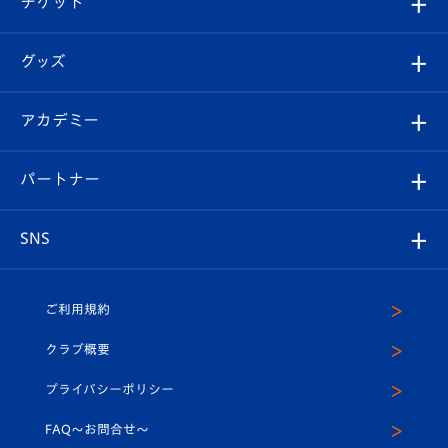
チケット
ファンクラブ
エンブレム紹介
はじめての観戦ガイド
順位表
チケット
グッズ
チケット
選手プロフィール
Revive Team
フォトギャラリー
シーズンシート
オンラインショップ
アカデミー
イベント
スタッフプロフィール
スタジアムへのアクセス
スタジアムグルメ
V-LOVERS（ファンクラブ）
2026-27ユニフォーム
メディア
育成からのお知らせ
パートナー
マスコット紹介
ヴィヴィくんの長崎おもてなしガイド
はじめての観戦ガイド
プレイヤーズスイート
店舗情報
グッズ
アカデミー
チームスケジュール
V-EXPRESS
パートナー企業一覧
SNS
（ユニフォーム入場）
ホームタウン
U-18
クラブハウス（練習場）
パートナー募集
公式Twitter
ご利用規約
アカデミー
U-15
応援メディア
法人限定 VIP BOX
ヴィヴィくんインスタグラム
クラブ概要
スクール
U-12
メディア出演情報
プライバシーポリシー
公式LINE＠
スクール
FAQ〜お問合せ〜
平和祈念活動
Youtube公式チャンネル