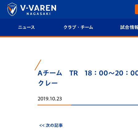
ニュース
クラブ・チーム
試合情
すべて
クラブプロフィール
試合日程/結果
トップチーム
フィロソフィー
試合情報
Aチーム TR 18：00～20：
クラブ
クラブ概要
順位表
クレー
試合情報
エンブレム紹介
U-21 Jリーグ
2019.10.23
ファンクラブ
選手プロフィール
フォトギャラ
チケット
スタッフプロフィール
スタジアムグ
<< 次の記事