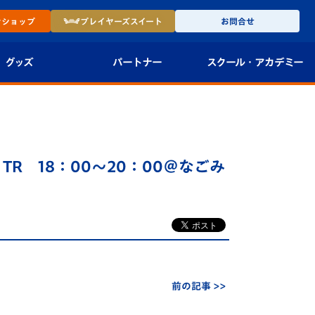
ン
ショップ
プレイヤーズ
スイート
お問合せ
グッズ
パートナー
スクール・
アカデミー
インショップ
パートナー企業一覧
アカデミー
-27ユニフォー
パートナー募集
U-18
TR 18：00～20：00＠なごみ
法人限定 VIP BOX
U-15
報
U-12
スクール
前の記事 >>