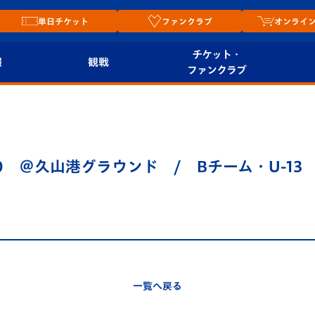
単日チケット
ファンクラブ
オンライ
チケット・
報
観戦
ファンクラブ
観戦ルール
チケット
オンラ
はじめての観戦ガイ
シーズンシート
2026
ド
ム
00 ＠久山港グラウンド / Bチーム・U-13 
プレイヤーズスイート
Revive Team
店舗情
関連
V-LOVERS（ファン
スタジアムへのアク
クラブ）
セス
リー
ヴィヴィくんの長崎
ルメ
一覧へ戻る
おもてなしガイド