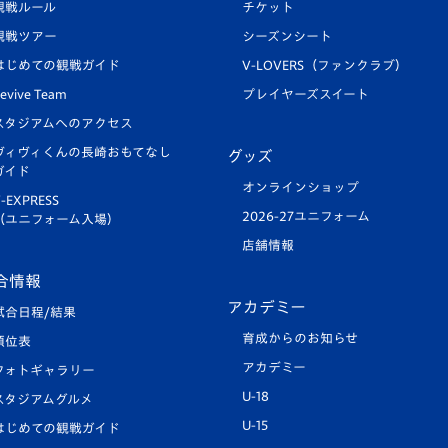
観戦ルール
チケット
観戦ツアー
シーズンシート
はじめての観戦ガイド
V-LOVERS（ファンクラブ）
evive Team
プレイヤーズスイート
スタジアムへのアクセス
ヴィヴィくんの長崎おもてなし
グッズ
ガイド
オンラインショップ
-EXPRESS
2026-27ユニフォーム
（ユニフォーム入場）
店舗情報
合情報
アカデミー
試合日程/結果
育成からのお知らせ
順位表
アカデミー
フォトギャラリー
U-18
スタジアムグルメ
U-15
はじめての観戦ガイド