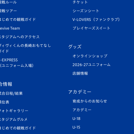
観戦ルール
チケット
観戦ツアー
シーズンシート
はじめての観戦ガイド
V-LOVERS（ファンクラブ）
evive Team
プレイヤーズスイート
スタジアムへのアクセス
ヴィヴィくんの長崎おもてなし
グッズ
ガイド
オンラインショップ
-EXPRESS
2026-27ユニフォーム
（ユニフォーム入場）
店舗情報
合情報
アカデミー
試合日程/結果
育成からのお知らせ
順位表
アカデミー
フォトギャラリー
U-18
スタジアムグルメ
U-15
はじめての観戦ガイド