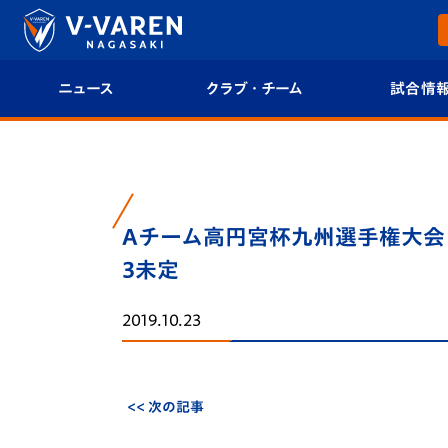
ニュース
クラブ・チーム
試合情
すべて
クラブプロフィール
試合日程/結果
トップチーム
フィロソフィー
試合情報
Aチーム高円宮杯九州選手権大会
クラブ
クラブ概要
順位表
3未定
試合情報
エンブレム紹介
U-21 Jリーグ
2019.10.23
ファンクラブ
選手プロフィール
フォトギャラ
チケット
スタッフプロフィール
スタジアムグ
<< 次の記事