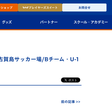
ン
ショップ
プレイヤーズ
スイート
お問合せ
グッズ
パートナー
スクール・
アカデミー
インショップ
パートナー企業一覧
アカデミー
-27ユニフォー
パートナー募集
U-18
賀島サッカー場/Bチーム・U-1
法人限定 VIP BOX
U-15
報
U-12
スクール
前の記事 >>