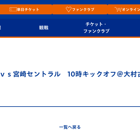
単日チケット
ファンクラブ
オンライ
チケット・
報
観戦
ファンクラブ
観戦ルール
チケット
オンラ
はじめての観戦ガイ
シーズンシート
2026
ド
ム
ｖｓ宮崎セントラル 10時キックオフ＠大村古
プレイヤーズスイート
Revive Team
店舗情
関連
V-LOVERS（ファン
スタジアムへのアク
クラブ）
セス
リー
ヴィヴィくんの長崎
ルメ
一覧へ戻る
おもてなしガイド