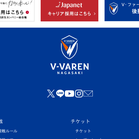
戦
チケット
観戦ルール
チケット