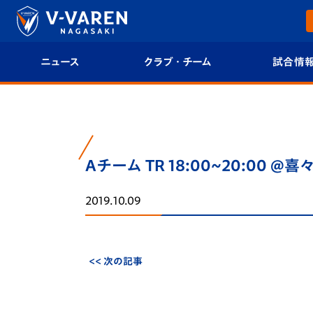
ニュース
クラブ・チーム
試合情
すべて
クラブプロフィール
試合日程/結果
トップチーム
フィロソフィー
試合情報
Aチーム TR 18:00~20:00 @
クラブ
クラブ概要
順位表
2019.10.09
試合情報
エンブレム紹介
U-21 Jリーグ
ファンクラブ
選手プロフィール
フォトギャラ
<< 次の記事
チケット
スタッフプロフィール
スタジアムグ