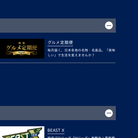
グルメ定期便
毎月届く、日本各地の名物・名産品。「美味
しい」で生活を変えませんか？
BEAST X
麻雀プロリーグ「Mリーグ」参戦中！最新情