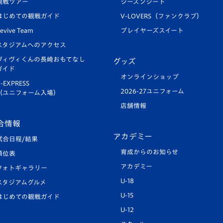
観戦ツアー
シーズンシート
はじめての観戦ガイド
V-LOVERS（ファンクラブ）
evive Team
プレイヤーズスイート
スタジアムへのアクセス
ヴィヴィくんの長崎おもてなし
グッズ
ガイド
オンラインショップ
-EXPRESS
2026-27ユニフォーム
（ユニフォーム入場）
店舗情報
合情報
アカデミー
試合日程/結果
育成からのお知らせ
順位表
アカデミー
フォトギャラリー
U-18
スタジアムグルメ
U-15
はじめての観戦ガイド
U-12