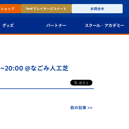
ン
ショップ
プレイヤーズ
スイート
お問合せ
グッズ
パートナー
スクール・
アカデミー
インショップ
パートナー企業一覧
アカデミー
-27ユニフォー
パートナー募集
U-18
00~20:00 @なごみ人工芝
法人限定 VIP BOX
U-15
報
U-12
スクール
前の記事 >>