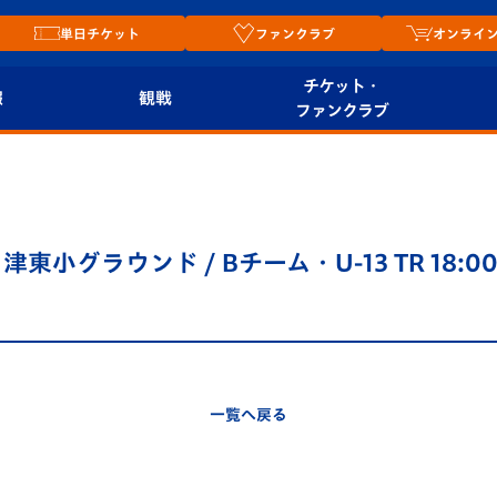
単日チケット
ファンクラブ
オンライ
チケット・
報
観戦
ファンクラブ
観戦ルール
チケット
オンラ
はじめての観戦ガイ
シーズンシート
2026
ド
ム
喜々津東小グラウンド / Bチーム・U-13 TR 18:
プレイヤーズスイート
Revive Team
店舗情
関連
V-LOVERS（ファン
スタジアムへのアク
クラブ）
セス
リー
一覧へ戻る
ヴィヴィくんの長崎
ルメ
おもてなしガイド