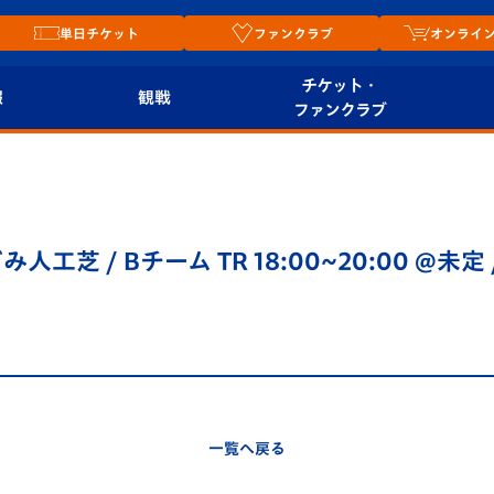
単日チケット
ファンクラブ
オンライ
チケット・
報
観戦
ファンクラブ
観戦ルール
チケット
オンラ
はじめての観戦ガイ
シーズンシート
2026
ド
ム
み人工芝 / Bチーム TR 18:00~20:00 @未定 / 
プレイヤーズスイート
Revive Team
店舗情
関連
V-LOVERS（ファン
スタジアムへのアク
クラブ）
セス
リー
ヴィヴィくんの長崎
ルメ
一覧へ戻る
おもてなしガイド