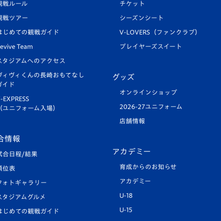
観戦ルール
チケット
観戦ツアー
シーズンシート
はじめての観戦ガイド
V-LOVERS（ファンクラブ）
evive Team
プレイヤーズスイート
スタジアムへのアクセス
ヴィヴィくんの長崎おもてなし
グッズ
ガイド
オンラインショップ
-EXPRESS
2026-27ユニフォーム
（ユニフォーム入場）
店舗情報
合情報
アカデミー
試合日程/結果
育成からのお知らせ
順位表
アカデミー
フォトギャラリー
U-18
スタジアムグルメ
U-15
はじめての観戦ガイド