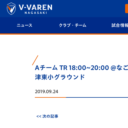
ニュース
クラブ・チーム
試合情
すべて
クラブプロフィール
試合日程/結果
トップチーム
フィロソフィー
試合情報
Aチーム TR 18:00~20:00 @なご
クラブ
クラブ概要
順位表
津東小グラウンド
試合情報
エンブレム紹介
U-21 Jリーグ
2019.09.24
ファンクラブ
選手プロフィール
フォトギャラ
チケット
スタッフプロフィール
スタジアムグ
<< 次の記事