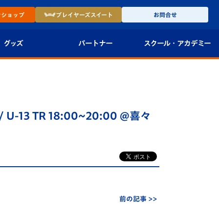
ン
ショップ
プレイヤーズ
スイート
お問合せ
グッズ
パートナー
スクール・
アカデミー
インショップ
パートナー企業一覧
アカデミー
-27ユニフォー
パートナー募集
U-18
U-13 TR 18:00~20:00 @喜々
法人限定 VIP BOX
U-15
報
U-12
スクール
前の記事 >>