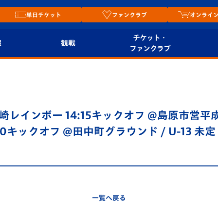
単日チケット
ファンクラブ
オンライ
チケット・
報
観戦
ファンクラブ
観戦ルール
チケット
オンラ
はじめての観戦ガイ
シーズンシート
2026
ド
ム
長崎レインボー 14:15キックオフ @島原市営平
プレイヤーズスイート
Revive Team
店舗情
00キックオフ @田中町グラウンド / U-13 未定
関連
V-LOVERS（ファン
スタジアムへのアク
クラブ）
セス
リー
ヴィヴィくんの長崎
ルメ
一覧へ戻る
おもてなしガイド