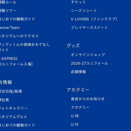
観戦ルール
チケット
観戦ツアー
シーズンシート
はじめての観戦ガイド
V-LOVERS（ファンクラブ）
evive Team
プレイヤーズスイート
スタジアムへのアクセス
ヴィヴィくんの長崎おもてなし
グッズ
ガイド
オンラインショップ
-EXPRESS
2026-27ユニフォーム
（ユニフォーム入場）
店舗情報
合情報
アカデミー
試合日程/結果
育成からのお知らせ
順位表
アカデミー
フォトギャラリー
U-18
スタジアムグルメ
U-15
はじめての観戦ガイド