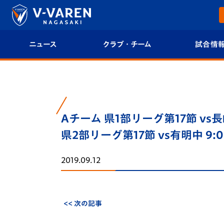
ニュース
クラブ・チーム
試合情
すべて
クラブプロフィール
試合日程/結果
トップチーム
フィロソフィー
試合情報
Aチーム 県1部リーグ第17節 vs
クラブ
クラブ概要
順位表
県2部リーグ第17節 vs有明中 9:
試合情報
エンブレム紹介
U-21 Jリーグ
2019.09.12
ファンクラブ
選手プロフィール
フォトギャラ
チケット
スタッフプロフィール
スタジアムグ
<< 次の記事