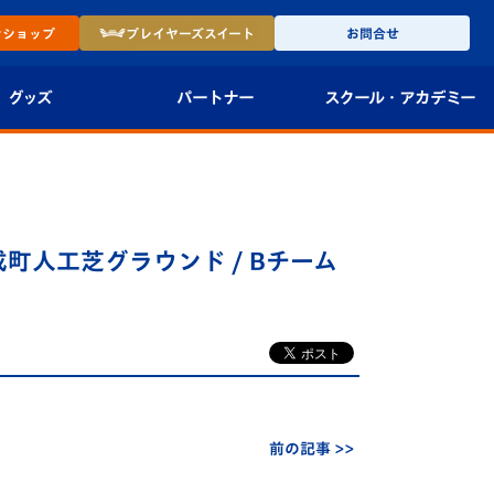
ン
ショップ
プレイヤーズ
スイート
お問合せ
グッズ
パートナー
スクール・
アカデミー
インショップ
パートナー企業一覧
アカデミー
-27ユニフォー
パートナー募集
U-18
成町人工芝グラウンド / Bチーム
法人限定 VIP BOX
U-15
報
U-12
スクール
前の記事 >>