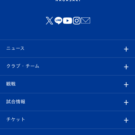
ニュース
すべて
クラブ・チーム
トップチーム
クラブプロフィール
観戦
クラブ
フィロソフィー
観戦ルール
試合情報
試合情報
クラブ概要
観戦ツアー
試合日程/結果
チケット
ファンクラブ
エンブレム紹介
はじめての観戦ガイド
順位表