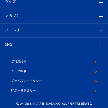
チケット
グッズ
チケット
選手プロフィール
Revive Team
フォトギャラリー
シーズンシート
オンラインショップ
アカデミー
イベント
スタッフプロフィール
スタジアムへのアクセス
スタジアムグルメ
V-LOVERS（ファンクラブ）
2026-27ユニフォーム
メディア
育成からのお知らせ
パートナー
マスコット紹介
ヴィヴィくんの長崎おもてなしガイド
はじめての観戦ガイド
プレイヤーズスイート
店舗情報
グッズ
アカデミー
チームスケジュール
V-EXPRESS
パートナー企業一覧
SNS
（ユニフォーム入場）
ホームタウン
U-18
クラブハウス（練習場）
パートナー募集
公式Twitter
ご利用規約
アカデミー
U-15
応援メディア
法人限定 VIP BOX
ヴィヴィくんインスタグラム
クラブ概要
スクール
U-12
メディア出演情報
プライバシーポリシー
公式LINE＠
スクール
FAQ〜お問合せ〜
平和祈念活動
Youtube公式チャンネル
ホームタウン活動
Copyright © V-VAREN NAGASAKI. ALL RIGHT RESERVED.