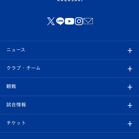
ニュース
すべて
クラブ・チーム
トップチーム
クラブプロフィール
観戦
クラブ
フィロソフィー
観戦ルール
試合情報
試合情報
クラブ概要
観戦ツアー
試合日程/結果
チケット
ファンクラブ
エンブレム紹介
はじめての観戦ガイド
順位表