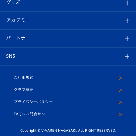
チケット
グッズ
チケット
選手プロフィール
Revive Team
フォトギャラリー
シーズンシート
オンラインショップ
アカデミー
イベント
スタッフプロフィール
スタジアムへのアクセス
スタジアムグルメ
V-LOVERS（ファンクラブ）
2026-27ユニフォーム
メディア
育成からのお知らせ
パートナー
マスコット紹介
ヴィヴィくんの長崎おもてなしガイド
はじめての観戦ガイド
プレイヤーズスイート
店舗情報
グッズ
アカデミー
チームスケジュール
V-EXPRESS
パートナー企業一覧
SNS
（ユニフォーム入場）
ホームタウン
U-18
クラブハウス（練習場）
パートナー募集
公式Twitter
ご利用規約
アカデミー
U-15
応援メディア
法人限定 VIP BOX
ヴィヴィくんインスタグラム
クラブ概要
スクール
U-12
メディア出演情報
プライバシーポリシー
公式LINE＠
スクール
FAQ〜お問合せ〜
平和祈念活動
Youtube公式チャンネル
ホームタウン活動
Copyright © V-VAREN NAGASAKI. ALL RIGHT RESERVED.