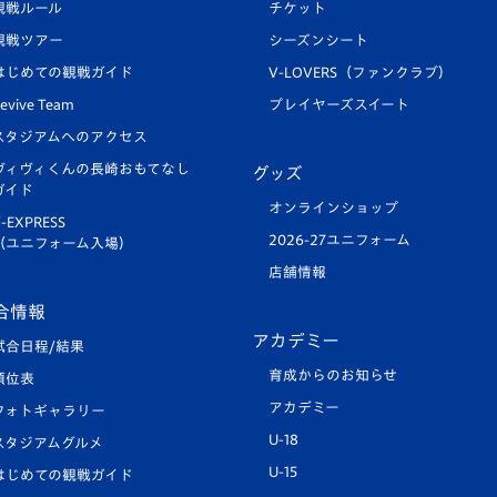
観戦ルール
チケット
観戦ツアー
シーズンシート
はじめての観戦ガイド
V-LOVERS（ファンクラブ）
evive Team
プレイヤーズスイート
スタジアムへのアクセス
ヴィヴィくんの長崎おもてなし
グッズ
ガイド
オンラインショップ
-EXPRESS
2026-27ユニフォーム
（ユニフォーム入場）
店舗情報
合情報
アカデミー
試合日程/結果
育成からのお知らせ
順位表
アカデミー
フォトギャラリー
U-18
スタジアムグルメ
U-15
はじめての観戦ガイド