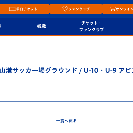
単日チケット
ファンクラブ
オンライ
チケット・
報
観戦
ファンクラブ
観戦ルール
チケット
オンラ
はじめての観戦ガイ
シーズンシート
2026
ド
ム
＠久山港サッカー場グラウンド / U-10・U-9
プレイヤーズスイート
Revive Team
店舗情
関連
V-LOVERS（ファン
スタジアムへのアク
クラブ）
セス
リー
ヴィヴィくんの長崎
ルメ
一覧へ戻る
おもてなしガイド