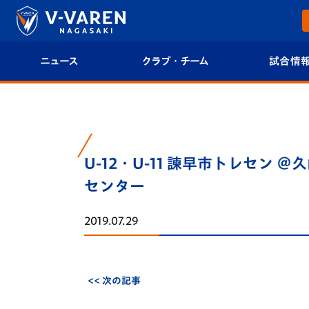
ニュース
クラブ・チーム
試合情
すべて
クラブプロフィール
試合日程/結果
トップチーム
フィロソフィー
試合情報
U-12・U-11 諫早市トレセン 
クラブ
クラブ概要
順位表
センター
試合情報
エンブレム紹介
U-21 Jリーグ
2019.07.29
ファンクラブ
選手プロフィール
フォトギャラ
チケット
スタッフプロフィール
スタジアムグ
<< 次の記事