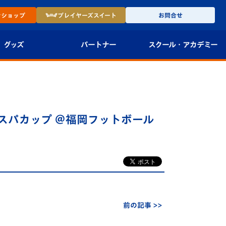
ン
ショップ
プレイヤーズ
スイート
お問合せ
グッズ
パートナー
スクール・
アカデミー
インショップ
パートナー企業一覧
アカデミー
-27ユニフォー
パートナー募集
U-18
 アビスパカップ ＠福岡フットボール
法人限定 VIP BOX
U-15
報
U-12
スクール
前の記事 >>