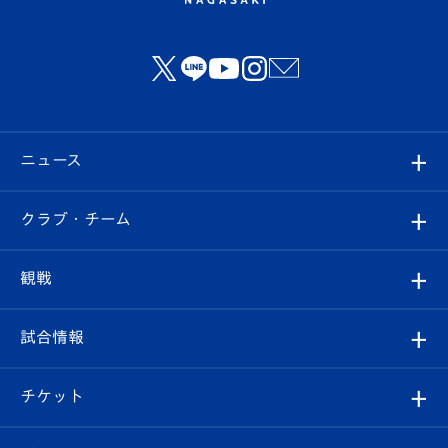
ニュース
すべて
クラブ・チーム
トップチーム
クラブプロフィール
観戦
クラブ
フィロソフィー
観戦ルール
試合情報
試合情報
クラブ概要
観戦ツアー
試合日程/結果
チケット
ファンクラブ
エンブレム紹介
はじめての観戦ガイド
順位表