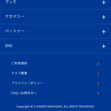
チケット
グッズ
チケット
選手プロフィール
Revive Team
フォトギャラリー
シーズンシート
オンラインショップ
アカデミー
イベント
スタッフプロフィール
スタジアムへのアクセス
スタジアムグルメ
V-LOVERS（ファンクラブ）
2026-27ユニフォーム
メディア
育成からのお知らせ
パートナー
マスコット紹介
ヴィヴィくんの長崎おもてなしガイド
はじめての観戦ガイド
プレイヤーズスイート
店舗情報
グッズ
アカデミー
チームスケジュール
V-EXPRESS
パートナー企業一覧
SNS
（ユニフォーム入場）
ホームタウン
U-18
クラブハウス（練習場）
パートナー募集
公式Twitter
ご利用規約
アカデミー
U-15
応援メディア
法人限定 VIP BOX
ヴィヴィくんインスタグラム
クラブ概要
スクール
U-12
メディア出演情報
プライバシーポリシー
公式LINE＠
スクール
FAQ〜お問合せ〜
平和祈念活動
Youtube公式チャンネル
ホームタウン活動
Copyright © V-VAREN NAGASAKI. ALL RIGHT RESERVED.