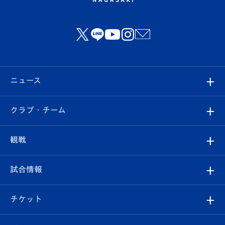
ニュース
すべて
クラブ・チーム
トップチーム
クラブプロフィール
観戦
クラブ
フィロソフィー
観戦ルール
試合情報
試合情報
クラブ概要
観戦ツアー
試合日程/結果
チケット
ファンクラブ
エンブレム紹介
はじめての観戦ガイド
順位表