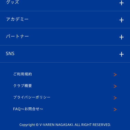
チケット
グッズ
チケット
選手プロフィール
Revive Team
フォトギャラリー
シーズンシート
オンラインショップ
アカデミー
イベント
スタッフプロフィール
スタジアムへのアクセス
スタジアムグルメ
V-LOVERS（ファンクラブ）
2026-27ユニフォーム
メディア
育成からのお知らせ
パートナー
マスコット紹介
ヴィヴィくんの長崎おもてなしガイド
はじめての観戦ガイド
プレイヤーズスイート
店舗情報
グッズ
アカデミー
チームスケジュール
V-EXPRESS
パートナー企業一覧
SNS
（ユニフォーム入場）
ホームタウン
U-18
クラブハウス（練習場）
パートナー募集
公式Twitter
ご利用規約
アカデミー
U-15
応援メディア
法人限定 VIP BOX
ヴィヴィくんインスタグラム
クラブ概要
スクール
U-12
メディア出演情報
プライバシーポリシー
公式LINE＠
スクール
FAQ〜お問合せ〜
平和祈念活動
Youtube公式チャンネル
ホームタウン活動
Copyright © V-VAREN NAGASAKI. ALL RIGHT RESERVED.