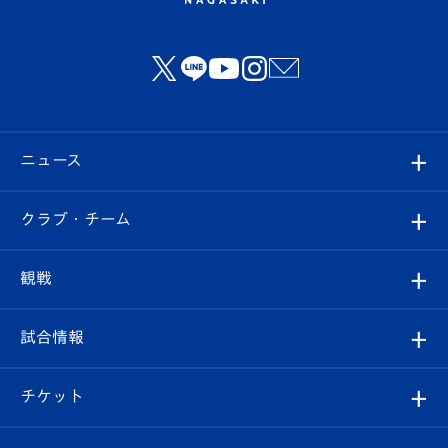
ニュース
すべて
クラブ・チーム
トップチーム
クラブプロフィール
観戦
クラブ
フィロソフィー
観戦ルール
試合情報
試合情報
クラブ概要
観戦ツアー
試合日程/結果
チケット
ファンクラブ
エンブレム紹介
はじめての観戦ガイド
順位表