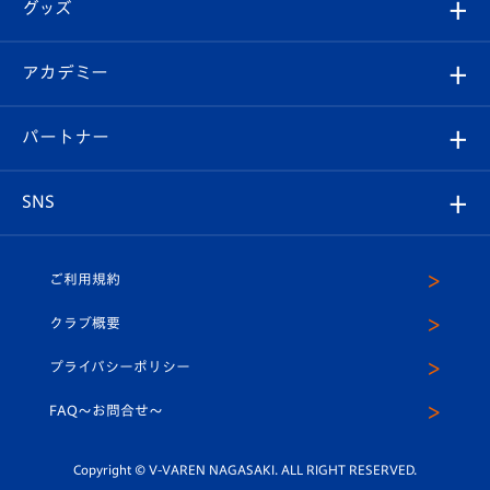
チケット
グッズ
チケット
選手プロフィール
Revive Team
フォトギャラリー
シーズンシート
オンラインショップ
アカデミー
イベント
スタッフプロフィール
スタジアムへのアクセス
スタジアムグルメ
V-LOVERS（ファンクラブ）
2026-27ユニフォーム
メディア
育成からのお知らせ
パートナー
マスコット紹介
ヴィヴィくんの長崎おもてなしガイド
はじめての観戦ガイド
プレイヤーズスイート
店舗情報
グッズ
アカデミー
チームスケジュール
V-EXPRESS
パートナー企業一覧
SNS
（ユニフォーム入場）
ホームタウン
U-18
クラブハウス（練習場）
パートナー募集
公式Twitter
ご利用規約
アカデミー
U-15
応援メディア
法人限定 VIP BOX
ヴィヴィくんインスタグラム
クラブ概要
スクール
U-12
メディア出演情報
プライバシーポリシー
公式LINE＠
スクール
FAQ〜お問合せ〜
平和祈念活動
Youtube公式チャンネル
ホームタウン活動
Copyright © V-VAREN NAGASAKI. ALL RIGHT RESERVED.