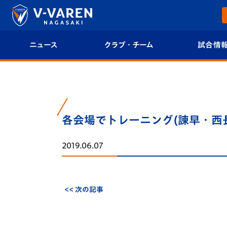
ニュース
クラブ・チーム
試合情
すべて
クラブプロフィール
試合日程/結果
トップチーム
フィロソフィー
試合情報
各会場でトレーニング(諫早・西
クラブ
クラブ概要
順位表
2019.06.07
試合情報
エンブレム紹介
U-21 Jリーグ
ファンクラブ
選手プロフィール
フォトギャラ
<< 次の記事
チケット
スタッフプロフィール
スタジアムグ