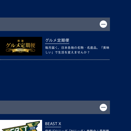
グルメ定期便
毎月届く、日本各地の名物・名産品。「美味
しい」で生活を変えませんか？
BEAST X
麻雀プロリーグ「Mリーグ」参戦中！最新情