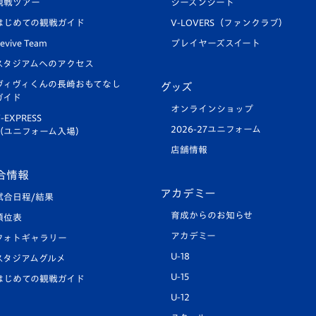
観戦ツアー
シーズンシート
はじめての観戦ガイド
V-LOVERS（ファンクラブ）
evive Team
プレイヤーズスイート
スタジアムへのアクセス
ヴィヴィくんの長崎おもてなし
グッズ
ガイド
オンラインショップ
-EXPRESS
2026-27ユニフォーム
（ユニフォーム入場）
店舗情報
合情報
アカデミー
試合日程/結果
育成からのお知らせ
順位表
アカデミー
フォトギャラリー
U-18
スタジアムグルメ
U-15
はじめての観戦ガイド
U-12