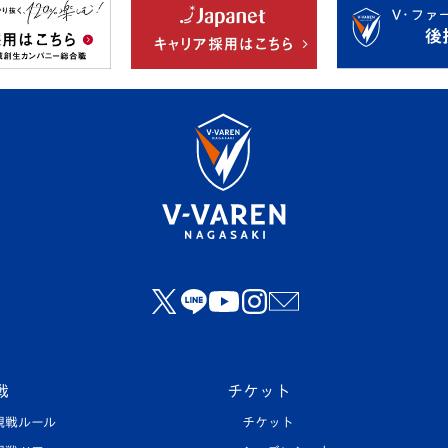
戦
チケット
観戦ルール
チケット