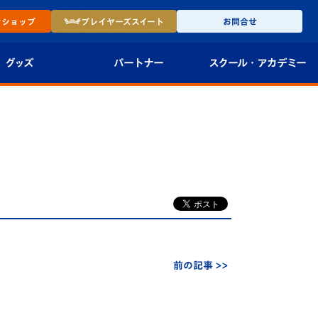
ン
ショップ
プレイヤーズ
スイート
お問合せ
グッズ
パートナー
スクール・
アカデミー
インショップ
パートナー企業一覧
アカデミー
-27ユニフォー
パートナー募集
U-18
法人限定 VIP BOX
U-15
報
U-12
スクール
前の記事 >>