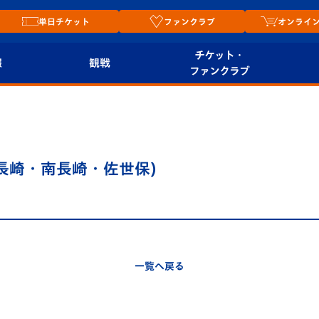
単日チケット
ファンクラブ
オンライ
チケット・
報
観戦
ファンクラブ
観戦ルール
チケット
オンラ
はじめての観戦ガイ
シーズンシート
2026
ド
ム
長崎・南長崎・佐世保)
プレイヤーズスイート
Revive Team
店舗情
関連
V-LOVERS（ファン
スタジアムへのアク
クラブ）
セス
リー
一覧へ戻る
ヴィヴィくんの長崎
ルメ
おもてなしガイド