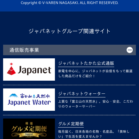
ホームタウン活動
Copyright © V-VAREN NAGASAKI. ALL RIGHT RESERVED.
ジャパネットグループ関連サイト
通信販売事業
ジャパネットたかた公式通販
家電を中心に、ジャパネットが自信をもって厳選
した商品だけをご紹介！
ジャパネットウォーター
上質な「富士山の天然水」。安心・安全、こだわ
りのウォーターサーバー
グルメ定期便
毎月届く、日本各地の名物・名産品。「美味し
い」で生活を変えませんか？