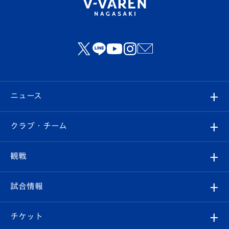
ニュース
すべて
クラブ・チーム
トップチーム
クラブプロフィール
観戦
クラブ
フィロソフィー
観戦ルール
試合情報
試合情報
クラブ概要
観戦ツアー
試合日程/結果
チケット
ファンクラブ