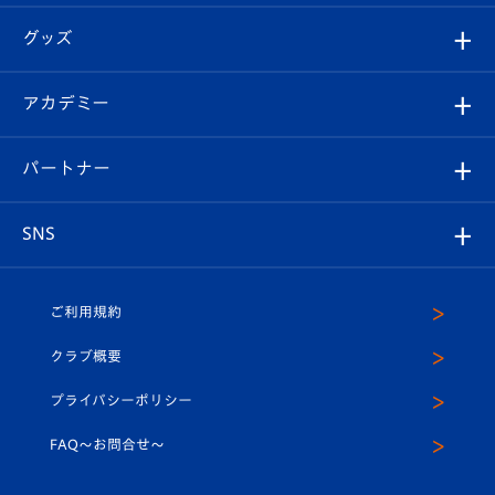
エンブレム紹介
はじめての観戦ガイド
順位表
チケット
グッズ
チケット
選手プロフィール
Revive Team
フォトギャラリー
シーズンシート
オンラインショップ
アカデミー
イベント
スタッフプロフィール
スタジアムへのアクセス
スタジアムグルメ
V-LOVERS（ファンクラブ）
2026-27ユニフォーム
メディア
育成からのお知らせ
パートナー
マスコット紹介
ヴィヴィくんの長崎おもてなしガイド
はじめての観戦ガイド
プレイヤーズスイート
店舗情報
グッズ
アカデミー
チームスケジュール
V-EXPRESS
パートナー企業一覧
SNS
（ユニフォーム入場）
ホームタウン
U-18
クラブハウス（練習場）
パートナー募集
公式Twitter
ご利用規約
アカデミー
U-15
応援メディア
法人限定 VIP BOX
ヴィヴィくんインスタグラム
クラブ概要
スクール
U-12
メディア出演情報
プライバシーポリシー
公式LINE＠
スクール
FAQ〜お問合せ〜
平和祈念活動
Youtube公式チャンネル