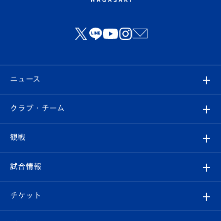
ニュース
すべて
クラブ・チーム
トップチーム
クラブプロフィール
観戦
クラブ
フィロソフィー
観戦ルール
試合情報
試合情報
クラブ概要
観戦ツアー
試合日程/結果
チケット
ファンクラブ
エンブレム紹介
はじめての観戦ガイド
順位表