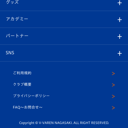
チケット
グッズ
チケット
選手プロフィール
Revive Team
フォトギャラリー
シーズンシート
オンラインショップ
アカデミー
イベント
スタッフプロフィール
スタジアムへのアクセス
スタジアムグルメ
V-LOVERS（ファンクラブ）
2026-27ユニフォーム
メディア
育成からのお知らせ
パートナー
マスコット紹介
ヴィヴィくんの長崎おもてなしガイド
はじめての観戦ガイド
プレイヤーズスイート
店舗情報
グッズ
アカデミー
チームスケジュール
V-EXPRESS
パートナー企業一覧
SNS
（ユニフォーム入場）
ホームタウン
U-18
クラブハウス（練習場）
パートナー募集
公式Twitter
ご利用規約
アカデミー
U-15
応援メディア
法人限定 VIP BOX
ヴィヴィくんインスタグラム
クラブ概要
スクール
U-12
メディア出演情報
プライバシーポリシー
公式LINE＠
スクール
FAQ〜お問合せ〜
平和祈念活動
Youtube公式チャンネル
ホームタウン活動
Copyright © V-VAREN NAGASAKI. ALL RIGHT RESERVED.