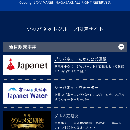
ホームタウン活動
Copyright © V-VAREN NAGASAKI. ALL RIGHT RESERVED.
ジャパネットグループ関連サイト
通信販売事業
ジャパネットたかた公式通販
家電を中心に、ジャパネットが自信をもって厳選
した商品だけをご紹介！
ジャパネットウォーター
上質な「富士山の天然水」。安心・安全、こだわ
りのウォーターサーバー
グルメ定期便
毎月届く、日本各地の名物・名産品。「美味し
い」で生活を変えませんか？