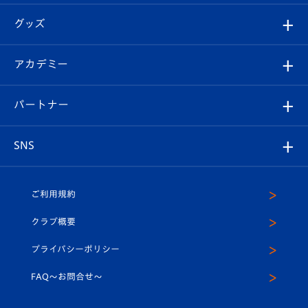
エンブレム紹介
はじめての観戦ガイド
順位表
チケット
グッズ
チケット
選手プロフィール
Revive Team
フォトギャラリー
シーズンシート
オンラインショップ
アカデミー
イベント
スタッフプロフィール
スタジアムへのアクセス
スタジアムグルメ
V-LOVERS（ファンクラブ）
2026-27ユニフォーム
メディア
育成からのお知らせ
パートナー
マスコット紹介
ヴィヴィくんの長崎おもてなしガイド
はじめての観戦ガイド
プレイヤーズスイート
店舗情報
グッズ
アカデミー
チームスケジュール
V-EXPRESS
パートナー企業一覧
SNS
（ユニフォーム入場）
ホームタウン
U-18
クラブハウス（練習場）
パートナー募集
公式Twitter
ご利用規約
アカデミー
U-15
応援メディア
法人限定 VIP BOX
ヴィヴィくんインスタグラム
クラブ概要
スクール
U-12
メディア出演情報
プライバシーポリシー
公式LINE＠
スクール
FAQ〜お問合せ〜
平和祈念活動
Youtube公式チャンネル