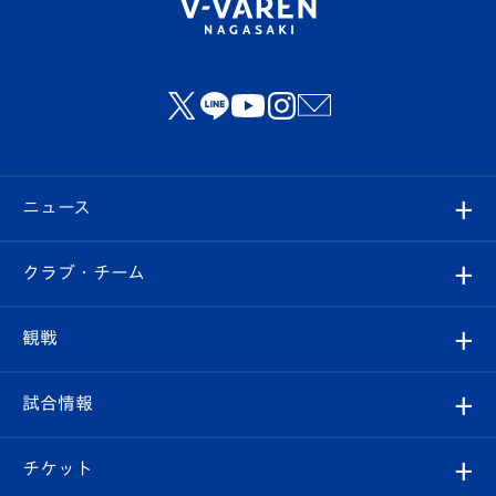
ニュース
すべて
クラブ・チーム
トップチーム
クラブプロフィール
観戦
クラブ
フィロソフィー
観戦ルール
試合情報
試合情報
クラブ概要
観戦ツアー
試合日程/結果
チケット
ファンクラブ