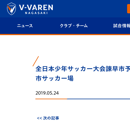
ニュース
クラブ・チーム
試合情
すべて
クラブプロフィール
試合日程/結果
トップチーム
フィロソフィー
試合情報
全日本少年サッカー大会諫早市予選 v
クラブ
クラブ概要
順位表
市サッカー場
試合情報
エンブレム紹介
U-21 Jリーグ
2019.05.24
ファンクラブ
選手プロフィール
フォトギャラ
チケット
スタッフプロフィール
スタジアムグ
<< 次の記事