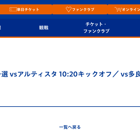
単日チケット
ファンクラブ
オンライ
チケット・
報
観戦
ファンクラブ
観戦ルール
チケット
オンラ
はじめての観戦ガイ
シーズンシート
2026
ド
ム
sアルティスタ 10:20キックオフ／ vs多良見
プレイヤーズスイート
Revive Team
店舗情
関連
V-LOVERS（ファン
スタジアムへのアク
クラブ）
セス
リー
ヴィヴィくんの長崎
ルメ
一覧へ戻る
おもてなしガイド