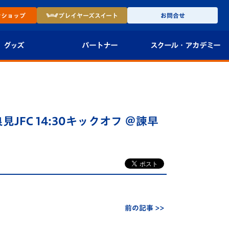
ン
ショップ
プレイヤーズ
スイート
お問合せ
グッズ
パートナー
スクール・
アカデミー
インショップ
パートナー企業一覧
アカデミー
-27ユニフォー
パートナー募集
U-18
JFC 14:30キックオフ ＠諫早
法人限定 VIP BOX
U-15
報
U-12
スクール
前の記事 >>