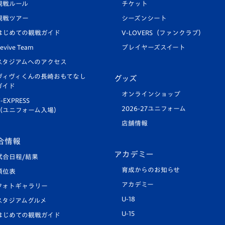
観戦ルール
チケット
観戦ツアー
シーズンシート
はじめての観戦ガイド
V-LOVERS（ファンクラブ）
evive Team
プレイヤーズスイート
スタジアムへのアクセス
ヴィヴィくんの長崎おもてなし
グッズ
ガイド
オンラインショップ
-EXPRESS
2026-27ユニフォーム
（ユニフォーム入場）
店舗情報
合情報
アカデミー
試合日程/結果
育成からのお知らせ
順位表
アカデミー
フォトギャラリー
U-18
スタジアムグルメ
U-15
はじめての観戦ガイド