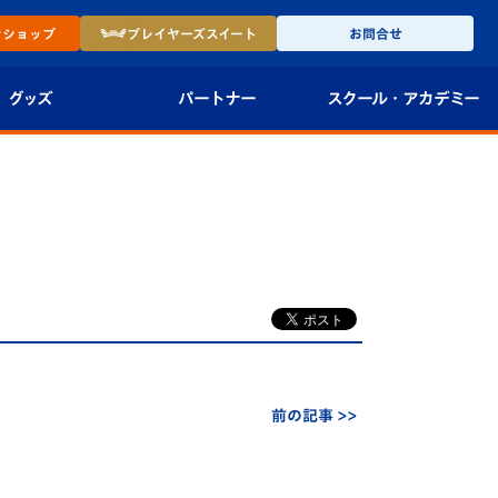
ン
ショップ
プレイヤーズ
スイート
お問合せ
グッズ
パートナー
スクール・
アカデミー
インショップ
パートナー企業一覧
アカデミー
-27ユニフォー
パートナー募集
U-18
法人限定 VIP BOX
U-15
報
U-12
スクール
前の記事 >>