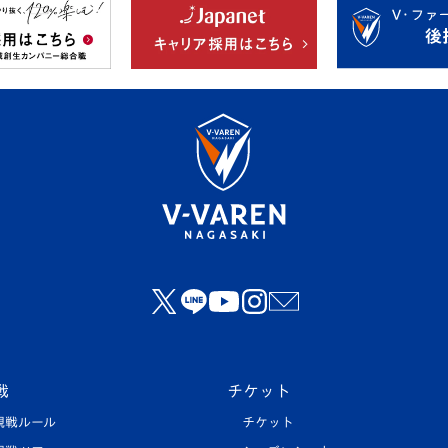
戦
チケット
観戦ルール
チケット