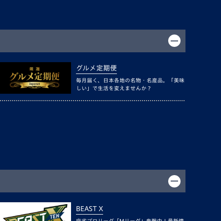
グルメ定期便
毎月届く、日本各地の名物・名産品。「美味
しい」で生活を変えませんか？
BEAST X
麻雀プロリーグ「Mリーグ」参戦中！最新情