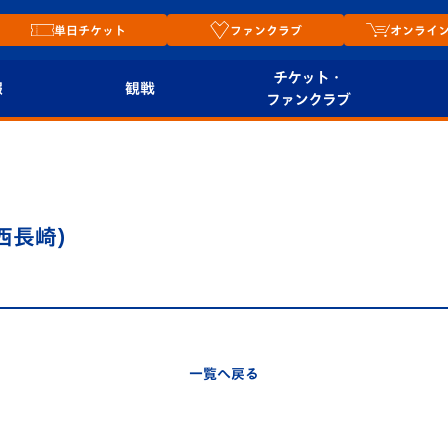
単日チケット
ファンクラブ
オンライ
チケット・
報
観戦
ファンクラブ
観戦ルール
チケット
オンラ
はじめての観戦ガイ
シーズンシート
2026
ド
ム
西長崎)
プレイヤーズスイート
Revive Team
店舗情
関連
V-LOVERS（ファン
スタジアムへのアク
クラブ）
セス
リー
一覧へ戻る
ヴィヴィくんの長崎
ルメ
おもてなしガイド