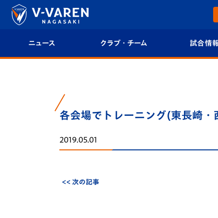
ニュース
クラブ・チーム
試合情
すべて
クラブプロフィール
試合日程/結果
トップチーム
フィロソフィー
試合情報
各会場でトレーニング(東長崎・
クラブ
クラブ概要
順位表
2019.05.01
試合情報
エンブレム紹介
U-21 Jリーグ
ファンクラブ
選手プロフィール
フォトギャラ
<< 次の記事
チケット
スタッフプロフィール
スタジアムグ