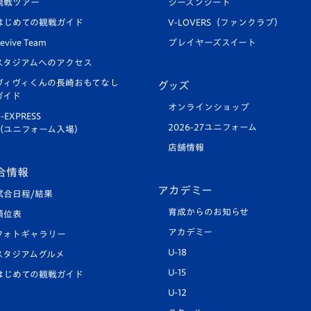
観戦ツアー
シーズンシート
はじめての観戦ガイド
V-LOVERS（ファンクラブ）
evive Team
プレイヤーズスイート
スタジアムへのアクセス
ヴィヴィくんの長崎おもてなし
グッズ
ガイド
オンラインショップ
-EXPRESS
2026-27ユニフォーム
（ユニフォーム入場）
店舗情報
合情報
アカデミー
試合日程/結果
育成からのお知らせ
順位表
アカデミー
フォトギャラリー
U-18
スタジアムグルメ
U-15
はじめての観戦ガイド
U-12