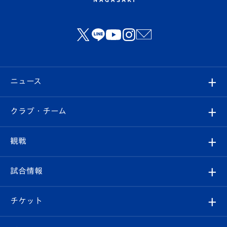
ニュース
すべて
クラブ・チーム
トップチーム
クラブプロフィール
観戦
クラブ
フィロソフィー
観戦ルール
試合情報
試合情報
クラブ概要
観戦ツアー
試合日程/結果
チケット
ファンクラブ
エンブレム紹介
はじめての観戦ガイド
順位表