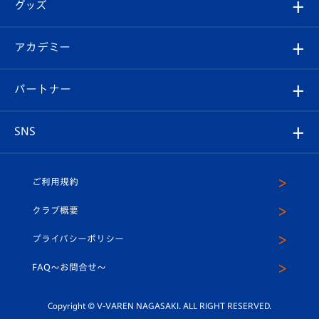
チケット
グッズ
チケット
選手プロフィール
Revive Team
フォトギャラリー
シーズンシート
オンラインショップ
アカデミー
イベント
スタッフプロフィール
スタジアムへのアクセス
スタジアムグルメ
V-LOVERS（ファンクラブ）
2026-27ユニフォーム
メディア
育成からのお知らせ
パートナー
マスコット紹介
ヴィヴィくんの長崎おもてなしガイド
はじめての観戦ガイド
プレイヤーズスイート
店舗情報
グッズ
アカデミー
チームスケジュール
V-EXPRESS
パートナー企業一覧
SNS
（ユニフォーム入場）
ホームタウン
U-18
クラブハウス（練習場）
パートナー募集
公式Twitter
ご利用規約
アカデミー
U-15
応援メディア
法人限定 VIP BOX
ヴィヴィくんインスタグラム
クラブ概要
スクール
U-12
メディア出演情報
プライバシーポリシー
公式LINE＠
スクール
FAQ〜お問合せ〜
平和祈念活動
Youtube公式チャンネル
ホームタウン活動
Copyright © V-VAREN NAGASAKI. ALL RIGHT RESERVED.