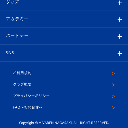
チケット
グッズ
チケット
選手プロフィール
Revive Team
フォトギャラリー
シーズンシート
オンラインショップ
アカデミー
イベント
スタッフプロフィール
スタジアムへのアクセス
スタジアムグルメ
V-LOVERS（ファンクラブ）
2026-27ユニフォーム
メディア
育成からのお知らせ
パートナー
マスコット紹介
ヴィヴィくんの長崎おもてなしガイド
はじめての観戦ガイド
プレイヤーズスイート
店舗情報
グッズ
アカデミー
チームスケジュール
V-EXPRESS
パートナー企業一覧
SNS
（ユニフォーム入場）
ホームタウン
U-18
クラブハウス（練習場）
パートナー募集
公式Twitter
ご利用規約
アカデミー
U-15
応援メディア
法人限定 VIP BOX
ヴィヴィくんインスタグラム
クラブ概要
スクール
U-12
メディア出演情報
プライバシーポリシー
公式LINE＠
スクール
FAQ〜お問合せ〜
平和祈念活動
Youtube公式チャンネル
ホームタウン活動
Copyright © V-VAREN NAGASAKI. ALL RIGHT RESERVED.