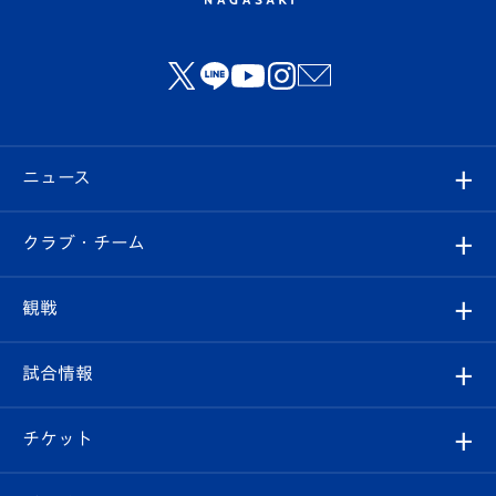
ニュース
すべて
クラブ・チーム
トップチーム
クラブプロフィール
観戦
クラブ
フィロソフィー
観戦ルール
試合情報
試合情報
クラブ概要
観戦ツアー
試合日程/結果
チケット
ファンクラブ
エンブレム紹介
はじめての観戦ガイド
順位表