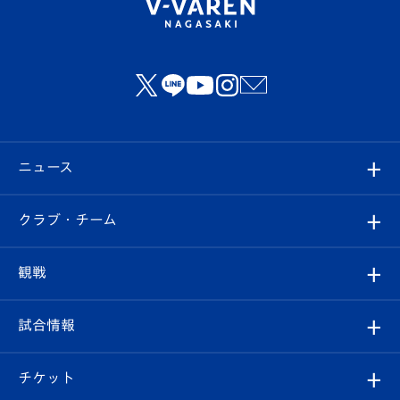
ニュース
すべて
クラブ・チーム
トップチーム
クラブプロフィール
観戦
クラブ
フィロソフィー
観戦ルール
試合情報
試合情報
クラブ概要
観戦ツアー
試合日程/結果
チケット
ファンクラブ