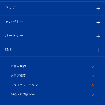
エンブレム紹介
はじめての観戦ガイド
順位表
チケット
グッズ
チケット
選手プロフィール
Revive Team
フォトギャラリー
シーズンシート
オンラインショップ
アカデミー
イベント
スタッフプロフィール
スタジアムへのアクセス
スタジアムグルメ
V-LOVERS（ファンクラブ）
2026-27ユニフォーム
メディア
育成からのお知らせ
パートナー
マスコット紹介
ヴィヴィくんの長崎おもてなしガイド
はじめての観戦ガイド
プレイヤーズスイート
店舗情報
グッズ
アカデミー
チームスケジュール
V-EXPRESS
パートナー企業一覧
SNS
（ユニフォーム入場）
ホームタウン
U-18
クラブハウス（練習場）
パートナー募集
公式Twitter
ご利用規約
アカデミー
U-15
応援メディア
法人限定 VIP BOX
ヴィヴィくんインスタグラム
クラブ概要
スクール
U-12
メディア出演情報
プライバシーポリシー
公式LINE＠
スクール
FAQ〜お問合せ〜
平和祈念活動
Youtube公式チャンネル