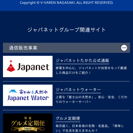
ホームタウン活動
Copyright © V-VAREN NAGASAKI. ALL RIGHT RESERVED.
ジャパネットグループ関連サイト
通信販売事業
ジャパネットたかた公式通販
家電を中心に、ジャパネットが自信をもって厳選
した商品だけをご紹介！
ジャパネットウォーター
上質な「富士山の天然水」。安心・安全、こだわ
りのウォーターサーバー
グルメ定期便
毎月届く、日本各地の名物・名産品。「美味し
い」で生活を変えませんか？