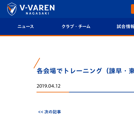
ニュース
クラブ・チーム
試合情
すべて
クラブプロフィール
試合日程/結果
トップチーム
フィロソフィー
試合情報
各会場でトレーニング（諫早・
クラブ
クラブ概要
順位表
2019.04.12
試合情報
エンブレム紹介
U-21 Jリーグ
ファンクラブ
選手プロフィール
フォトギャラ
<< 次の記事
チケット
スタッフプロフィール
スタジアムグ