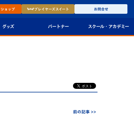
ン
ショップ
プレイヤーズ
スイート
お問合せ
グッズ
パートナー
スクール・
アカデミー
インショップ
パートナー企業一覧
アカデミー
-27ユニフォー
パートナー募集
U-18
法人限定 VIP BOX
U-15
報
U-12
スクール
前の記事 >>