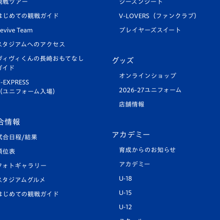
観戦ツアー
シーズンシート
はじめての観戦ガイド
V-LOVERS（ファンクラブ）
evive Team
プレイヤーズスイート
スタジアムへのアクセス
ヴィヴィくんの長崎おもてなし
グッズ
ガイド
オンラインショップ
-EXPRESS
2026-27ユニフォーム
（ユニフォーム入場）
店舗情報
合情報
アカデミー
試合日程/結果
育成からのお知らせ
順位表
アカデミー
フォトギャラリー
U-18
スタジアムグルメ
U-15
はじめての観戦ガイド
U-12