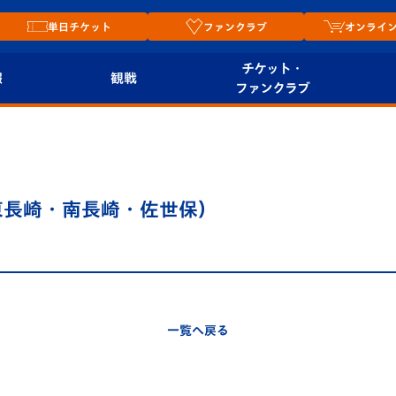
単日チケット
ファンクラブ
オンライ
チケット・
報
観戦
ファンクラブ
観戦ルール
チケット
オンラ
はじめての観戦ガイ
シーズンシート
2026
ド
ム
東長崎・南長崎・佐世保）
プレイヤーズスイート
Revive Team
店舗情
関連
V-LOVERS（ファン
スタジアムへのアク
クラブ）
セス
リー
一覧へ戻る
ヴィヴィくんの長崎
ルメ
おもてなしガイド