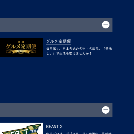
グルメ定期便
毎月届く、日本各地の名物・名産品。「美味
しい」で生活を変えませんか？
BEAST X
麻雀プロリーグ「Mリーグ」参戦中！最新情