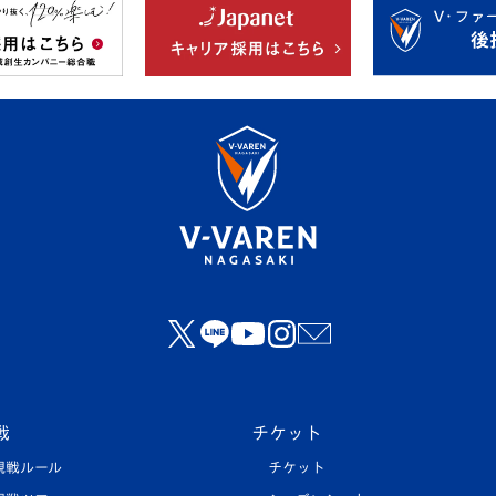
戦
チケット
観戦ルール
チケット