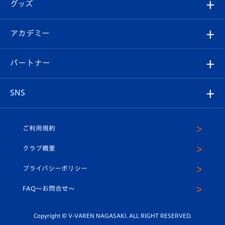
チケット
グッズ
チケット
選手プロフィール
Revive Team
フォトギャラリー
シーズンシート
オンラインショップ
アカデミー
イベント
スタッフプロフィール
スタジアムへのアクセス
スタジアムグルメ
V-LOVERS（ファンクラブ）
2026-27ユニフォーム
メディア
育成からのお知らせ
パートナー
マスコット紹介
ヴィヴィくんの長崎おもてなしガイド
はじめての観戦ガイド
プレイヤーズスイート
店舗情報
グッズ
アカデミー
チームスケジュール
V-EXPRESS
パートナー企業一覧
SNS
（ユニフォーム入場）
ホームタウン
U-18
クラブハウス（練習場）
パートナー募集
公式Twitter
ご利用規約
アカデミー
U-15
応援メディア
法人限定 VIP BOX
ヴィヴィくんインスタグラム
クラブ概要
スクール
U-12
メディア出演情報
プライバシーポリシー
公式LINE＠
スクール
FAQ〜お問合せ〜
平和祈念活動
Youtube公式チャンネル
ホームタウン活動
Copyright © V-VAREN NAGASAKI. ALL RIGHT RESERVED.