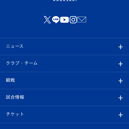
ニュース
すべて
クラブ・チーム
トップチーム
クラブプロフィール
観戦
クラブ
フィロソフィー
観戦ルール
試合情報
試合情報
クラブ概要
観戦ツアー
試合日程/結果
チケット
ファンクラブ
エンブレム紹介
はじめての観戦ガイド
順位表