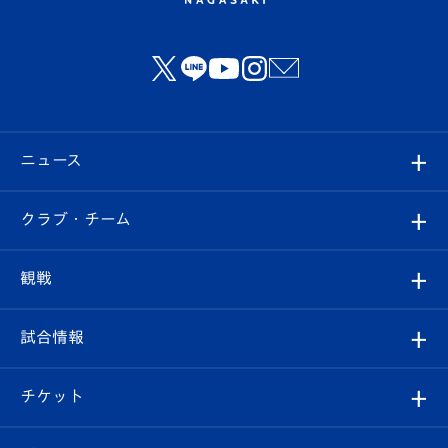
ニュース
すべて
クラブ・チーム
トップチーム
クラブプロフィール
観戦
クラブ
フィロソフィー
観戦ルール
試合情報
試合情報
クラブ概要
観戦ツアー
試合日程/結果
チケット
ファンクラブ
エンブレム紹介
はじめての観戦ガイド
順位表