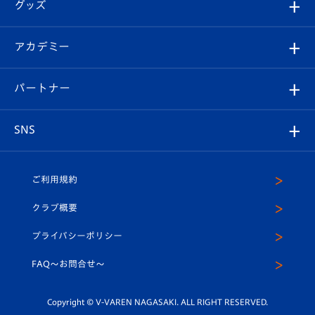
チケット
グッズ
チケット
選手プロフィール
Revive Team
フォトギャラリー
シーズンシート
オンラインショップ
アカデミー
イベント
スタッフプロフィール
スタジアムへのアクセス
スタジアムグルメ
V-LOVERS（ファンクラブ）
2026-27ユニフォーム
メディア
育成からのお知らせ
パートナー
マスコット紹介
ヴィヴィくんの長崎おもてなしガイド
はじめての観戦ガイド
プレイヤーズスイート
店舗情報
グッズ
アカデミー
チームスケジュール
V-EXPRESS
パートナー企業一覧
SNS
（ユニフォーム入場）
ホームタウン
U-18
クラブハウス（練習場）
パートナー募集
公式Twitter
ご利用規約
アカデミー
U-15
応援メディア
法人限定 VIP BOX
ヴィヴィくんインスタグラム
クラブ概要
スクール
U-12
メディア出演情報
プライバシーポリシー
公式LINE＠
スクール
FAQ〜お問合せ〜
平和祈念活動
Youtube公式チャンネル
ホームタウン活動
Copyright © V-VAREN NAGASAKI. ALL RIGHT RESERVED.