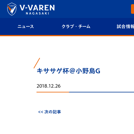
ニュース
クラブ・チーム
試合情
すべて
クラブプロフィール
試合日程/結果
トップチーム
フィロソフィー
試合情報
キササゲ杯＠小野島G
クラブ
クラブ概要
順位表
2018.12.26
試合情報
エンブレム紹介
U-21 Jリーグ
ファンクラブ
選手プロフィール
フォトギャラ
<< 次の記事
チケット
スタッフプロフィール
スタジアムグ