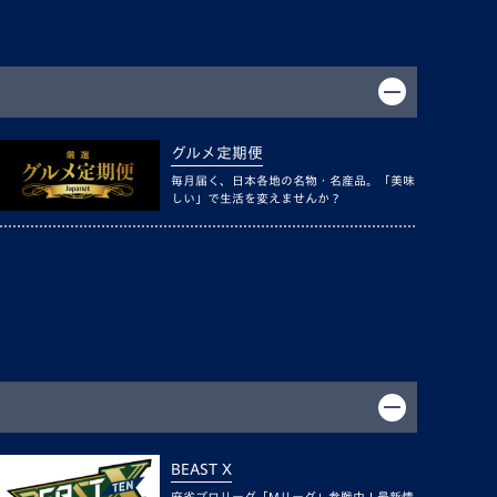
グルメ定期便
毎月届く、日本各地の名物・名産品。「美味
しい」で生活を変えませんか？
BEAST X
麻雀プロリーグ「Mリーグ」参戦中！最新情