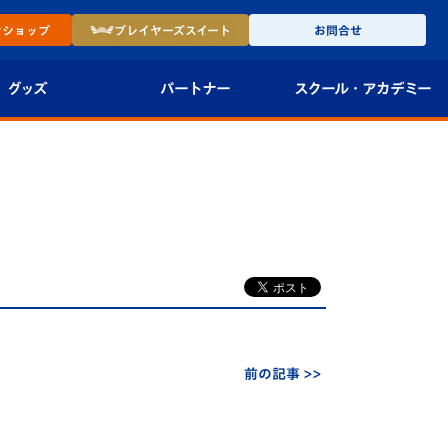
ン
ショップ
プレイヤーズ
スイート
お問合せ
グッズ
パートナー
スクール・
アカデミー
インショップ
パートナー企業一覧
アカデミー
-27ユニフォー
パートナー募集
U-18
法人限定 VIP BOX
U-15
報
U-12
スクール
前の記事 >>