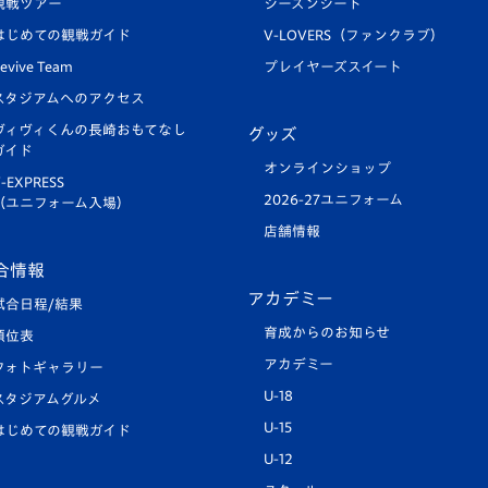
観戦ツアー
シーズンシート
はじめての観戦ガイド
V-LOVERS（ファンクラブ）
evive Team
プレイヤーズスイート
スタジアムへのアクセス
ヴィヴィくんの長崎おもてなし
グッズ
ガイド
オンラインショップ
-EXPRESS
2026-27ユニフォーム
（ユニフォーム入場）
店舗情報
合情報
アカデミー
試合日程/結果
育成からのお知らせ
順位表
アカデミー
フォトギャラリー
U-18
スタジアムグルメ
U-15
はじめての観戦ガイド
U-12