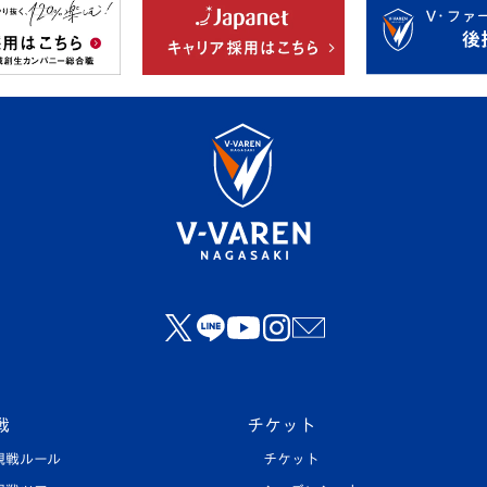
戦
チケット
観戦ルール
チケット