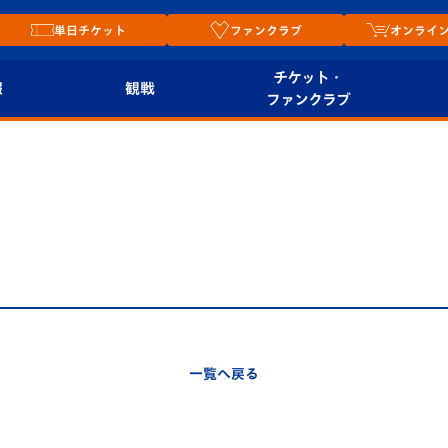
単日チケット
ファンクラブ
オンライ
チケット・
報
観戦
ファンクラブ
観戦ルール
チケット
オンラ
はじめての観戦ガイ
シーズンシート
2026
ド
ム
プレイヤーズスイート
Revive Team
店舗情
関連
V-LOVERS（ファン
スタジアムへのアク
クラブ）
セス
リー
一覧へ戻る
ヴィヴィくんの長崎
ルメ
おもてなしガイド