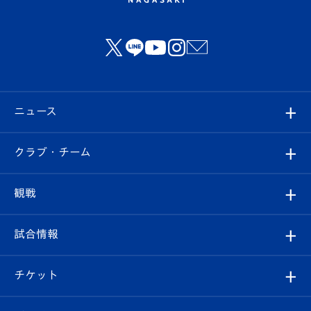
ニュース
すべて
クラブ・チーム
トップチーム
クラブプロフィール
観戦
クラブ
フィロソフィー
観戦ルール
試合情報
試合情報
クラブ概要
観戦ツアー
試合日程/結果
チケット
ファンクラブ
エンブレム紹介
はじめての観戦ガイド
順位表