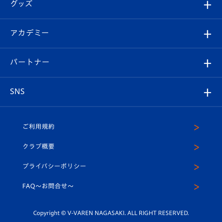
チケット
グッズ
チケット
選手プロフィール
Revive Team
フォトギャラリー
シーズンシート
オンラインショップ
アカデミー
イベント
スタッフプロフィール
スタジアムへのアクセス
スタジアムグルメ
V-LOVERS（ファンクラブ）
2026-27ユニフォーム
メディア
育成からのお知らせ
パートナー
マスコット紹介
ヴィヴィくんの長崎おもてなしガイド
はじめての観戦ガイド
プレイヤーズスイート
店舗情報
グッズ
アカデミー
チームスケジュール
V-EXPRESS
パートナー企業一覧
SNS
（ユニフォーム入場）
ホームタウン
U-18
クラブハウス（練習場）
パートナー募集
公式Twitter
ご利用規約
アカデミー
U-15
応援メディア
法人限定 VIP BOX
ヴィヴィくんインスタグラム
クラブ概要
スクール
U-12
メディア出演情報
プライバシーポリシー
公式LINE＠
スクール
FAQ〜お問合せ〜
平和祈念活動
Youtube公式チャンネル
ホームタウン活動
Copyright © V-VAREN NAGASAKI. ALL RIGHT RESERVED.