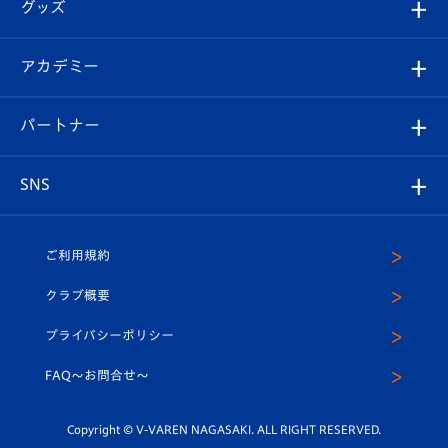
チケット
グッズ
チケット
選手プロフィール
Revive Team
フォトギャラリー
シーズンシート
オンラインショップ
アカデミー
イベント
スタッフプロフィール
スタジアムへのアクセス
スタジアムグルメ
V-LOVERS（ファンクラブ）
2026-27ユニフォーム
メディア
育成からのお知らせ
パートナー
マスコット紹介
ヴィヴィくんの長崎おもてなしガイド
はじめての観戦ガイド
プレイヤーズスイート
店舗情報
グッズ
アカデミー
チームスケジュール
V-EXPRESS
パートナー企業一覧
SNS
（ユニフォーム入場）
ホームタウン
U-18
クラブハウス（練習場）
パートナー募集
公式Twitter
ご利用規約
アカデミー
U-15
応援メディア
法人限定 VIP BOX
ヴィヴィくんインスタグラム
クラブ概要
スクール
U-12
メディア出演情報
プライバシーポリシー
公式LINE＠
スクール
FAQ〜お問合せ〜
平和祈念活動
Youtube公式チャンネル
ホームタウン活動
Copyright © V-VAREN NAGASAKI. ALL RIGHT RESERVED.