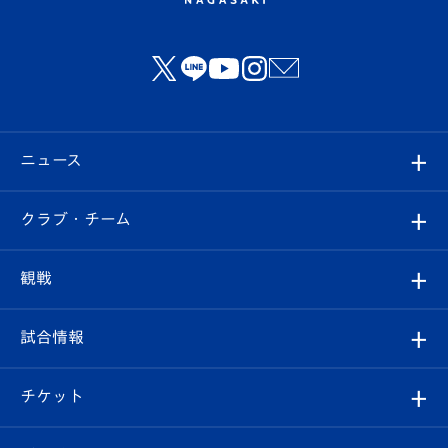
ニュース
すべて
クラブ・チーム
トップチーム
クラブプロフィール
観戦
クラブ
フィロソフィー
観戦ルール
試合情報
試合情報
クラブ概要
観戦ツアー
試合日程/結果
チケット
ファンクラブ
エンブレム紹介
はじめての観戦ガイド
順位表