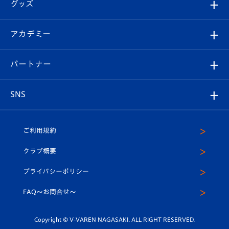
チケット
グッズ
チケット
選手プロフィール
Revive Team
フォトギャラリー
シーズンシート
オンラインショップ
アカデミー
イベント
スタッフプロフィール
スタジアムへのアクセス
スタジアムグルメ
V-LOVERS（ファンクラブ）
2026-27ユニフォーム
メディア
育成からのお知らせ
パートナー
マスコット紹介
ヴィヴィくんの長崎おもてなしガイド
はじめての観戦ガイド
プレイヤーズスイート
店舗情報
グッズ
アカデミー
チームスケジュール
V-EXPRESS
パートナー企業一覧
SNS
（ユニフォーム入場）
ホームタウン
U-18
クラブハウス（練習場）
パートナー募集
公式Twitter
ご利用規約
アカデミー
U-15
応援メディア
法人限定 VIP BOX
ヴィヴィくんインスタグラム
クラブ概要
スクール
U-12
メディア出演情報
プライバシーポリシー
公式LINE＠
スクール
FAQ〜お問合せ〜
平和祈念活動
Youtube公式チャンネル
ホームタウン活動
Copyright © V-VAREN NAGASAKI. ALL RIGHT RESERVED.