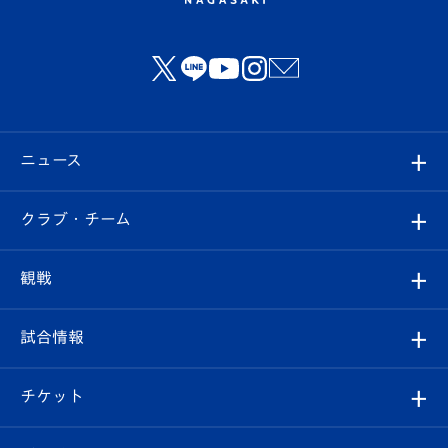
ニュース
すべて
クラブ・チーム
トップチーム
クラブプロフィール
観戦
クラブ
フィロソフィー
観戦ルール
試合情報
試合情報
クラブ概要
観戦ツアー
試合日程/結果
チケット
ファンクラブ
エンブレム紹介
はじめての観戦ガイド
順位表