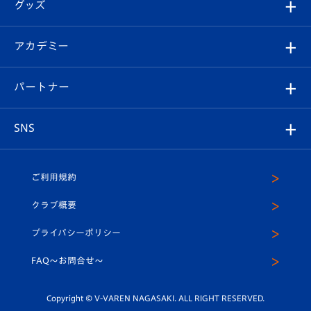
チケット
グッズ
チケット
選手プロフィール
Revive Team
フォトギャラリー
シーズンシート
オンラインショップ
アカデミー
イベント
スタッフプロフィール
スタジアムへのアクセス
スタジアムグルメ
V-LOVERS（ファンクラブ）
2026-27ユニフォーム
メディア
育成からのお知らせ
パートナー
マスコット紹介
ヴィヴィくんの長崎おもてなしガイド
はじめての観戦ガイド
プレイヤーズスイート
店舗情報
グッズ
アカデミー
チームスケジュール
V-EXPRESS
パートナー企業一覧
SNS
（ユニフォーム入場）
ホームタウン
U-18
クラブハウス（練習場）
パートナー募集
公式Twitter
ご利用規約
アカデミー
U-15
応援メディア
法人限定 VIP BOX
ヴィヴィくんインスタグラム
クラブ概要
スクール
U-12
メディア出演情報
プライバシーポリシー
公式LINE＠
スクール
FAQ〜お問合せ〜
平和祈念活動
Youtube公式チャンネル
ホームタウン活動
Copyright © V-VAREN NAGASAKI. ALL RIGHT RESERVED.