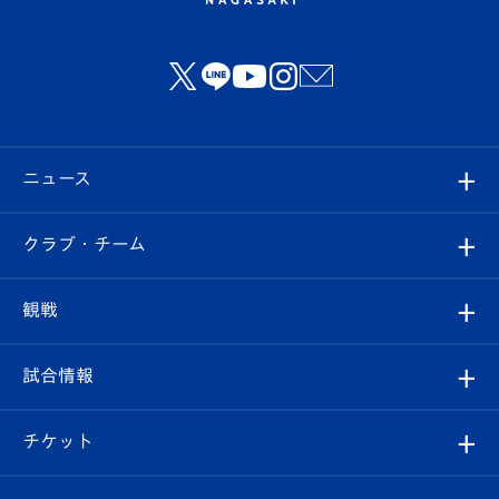
ニュース
すべて
クラブ・チーム
トップチーム
クラブプロフィール
観戦
クラブ
フィロソフィー
観戦ルール
試合情報
試合情報
クラブ概要
観戦ツアー
試合日程/結果
チケット
ファンクラブ
エンブレム紹介
はじめての観戦ガイド
順位表