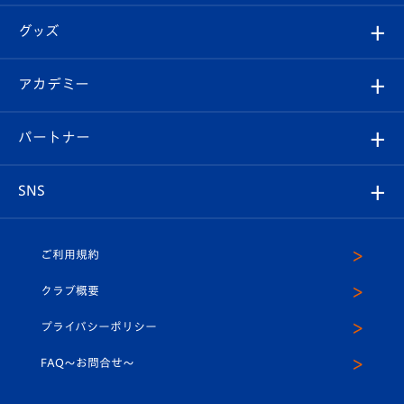
エンブレム紹介
はじめての観戦ガイド
順位表
チケット
グッズ
チケット
選手プロフィール
Revive Team
フォトギャラリー
シーズンシート
オンラインショップ
アカデミー
イベント
スタッフプロフィール
スタジアムへのアクセス
スタジアムグルメ
V-LOVERS（ファンクラブ）
2026-27ユニフォーム
メディア
育成からのお知らせ
パートナー
マスコット紹介
ヴィヴィくんの長崎おもてなしガイド
はじめての観戦ガイド
プレイヤーズスイート
店舗情報
グッズ
アカデミー
チームスケジュール
V-EXPRESS
パートナー企業一覧
SNS
（ユニフォーム入場）
ホームタウン
U-18
クラブハウス（練習場）
パートナー募集
公式Twitter
ご利用規約
アカデミー
U-15
応援メディア
法人限定 VIP BOX
ヴィヴィくんインスタグラム
クラブ概要
スクール
U-12
メディア出演情報
プライバシーポリシー
公式LINE＠
スクール
FAQ〜お問合せ〜
平和祈念活動
Youtube公式チャンネル