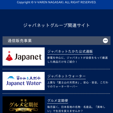
ホームタウン活動
Copyright © V-VAREN NAGASAKI. ALL RIGHT RESERVED.
ジャパネットグループ関連サイト
通信販売事業
ジャパネットたかた公式通販
家電を中心に、ジャパネットが自信をもって厳選
した商品だけをご紹介！
ジャパネットウォーター
上質な「富士山の天然水」。安心・安全、こだわ
りのウォーターサーバー
グルメ定期便
毎月届く、日本各地の名物・名産品。「美味し
い」で生活を変えませんか？