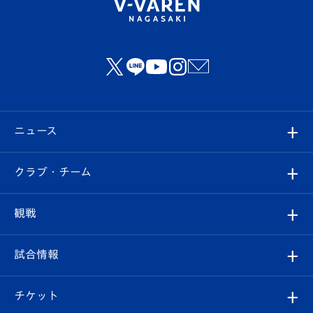
ニュース
すべて
クラブ・チーム
トップチーム
クラブプロフィール
観戦
クラブ
フィロソフィー
観戦ルール
試合情報
試合情報
クラブ概要
観戦ツアー
試合日程/結果
チケット
ファンクラブ