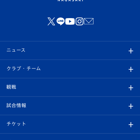
ニュース
すべて
クラブ・チーム
トップチーム
クラブプロフィール
観戦
クラブ
フィロソフィー
観戦ルール
試合情報
試合情報
クラブ概要
観戦ツアー
試合日程/結果
チケット
ファンクラブ
エンブレム紹介
はじめての観戦ガイド
順位表