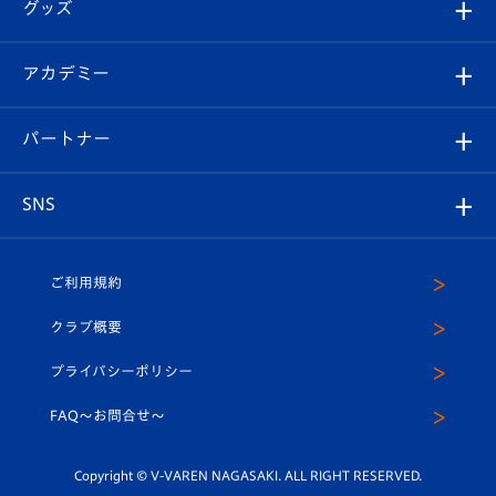
チケット
グッズ
チケット
選手プロフィール
Revive Team
フォトギャラリー
シーズンシート
オンラインショップ
アカデミー
イベント
スタッフプロフィール
スタジアムへのアクセス
スタジアムグルメ
V-LOVERS（ファンクラブ）
2026-27ユニフォーム
メディア
育成からのお知らせ
パートナー
マスコット紹介
ヴィヴィくんの長崎おもてなしガイド
はじめての観戦ガイド
プレイヤーズスイート
店舗情報
グッズ
アカデミー
チームスケジュール
V-EXPRESS
パートナー企業一覧
SNS
（ユニフォーム入場）
ホームタウン
U-18
クラブハウス（練習場）
パートナー募集
公式Twitter
ご利用規約
アカデミー
U-15
応援メディア
法人限定 VIP BOX
ヴィヴィくんインスタグラム
クラブ概要
スクール
U-12
メディア出演情報
プライバシーポリシー
公式LINE＠
スクール
FAQ〜お問合せ〜
平和祈念活動
Youtube公式チャンネル
ホームタウン活動
Copyright © V-VAREN NAGASAKI. ALL RIGHT RESERVED.