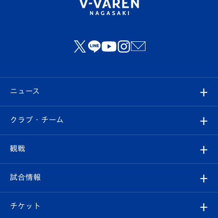
ニュース
すべて
クラブ・チーム
トップチーム
クラブプロフィール
観戦
クラブ
フィロソフィー
観戦ルール
試合情報
試合情報
クラブ概要
観戦ツアー
試合日程/結果
チケット
ファンクラブ