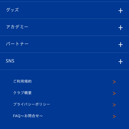
エンブレム紹介
はじめての観戦ガイド
順位表
チケット
グッズ
チケット
選手プロフィール
Revive Team
フォトギャラリー
シーズンシート
オンラインショップ
アカデミー
イベント
スタッフプロフィール
スタジアムへのアクセス
スタジアムグルメ
V-LOVERS（ファンクラブ）
2026-27ユニフォーム
メディア
育成からのお知らせ
パートナー
マスコット紹介
ヴィヴィくんの長崎おもてなしガイド
はじめての観戦ガイド
プレイヤーズスイート
店舗情報
グッズ
アカデミー
チームスケジュール
V-EXPRESS
パートナー企業一覧
SNS
（ユニフォーム入場）
ホームタウン
U-18
クラブハウス（練習場）
パートナー募集
公式Twitter
ご利用規約
アカデミー
U-15
応援メディア
法人限定 VIP BOX
ヴィヴィくんインスタグラム
クラブ概要
スクール
U-12
メディア出演情報
プライバシーポリシー
公式LINE＠
スクール
FAQ〜お問合せ〜
平和祈念活動
Youtube公式チャンネル