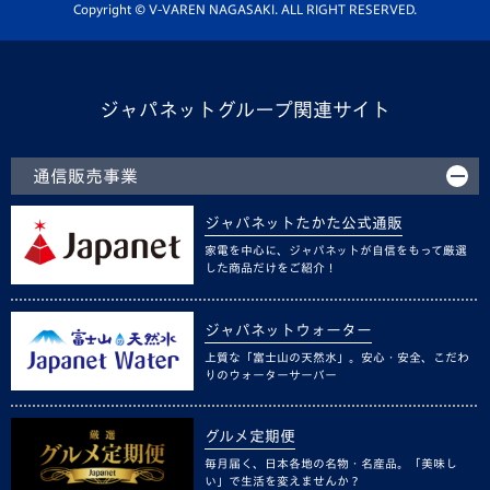
ホームタウン活動
Copyright © V-VAREN NAGASAKI. ALL RIGHT RESERVED.
ジャパネットグループ関連サイト
通信販売事業
ジャパネットたかた公式通販
家電を中心に、ジャパネットが自信をもって厳選
した商品だけをご紹介！
ジャパネットウォーター
上質な「富士山の天然水」。安心・安全、こだわ
りのウォーターサーバー
グルメ定期便
毎月届く、日本各地の名物・名産品。「美味し
い」で生活を変えませんか？