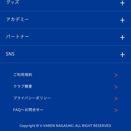
チケット
グッズ
チケット
選手プロフィール
Revive Team
フォトギャラリー
シーズンシート
オンラインショップ
アカデミー
イベント
スタッフプロフィール
スタジアムへのアクセス
スタジアムグルメ
V-LOVERS（ファンクラブ）
2026-27ユニフォーム
メディア
育成からのお知らせ
パートナー
マスコット紹介
ヴィヴィくんの長崎おもてなしガイド
はじめての観戦ガイド
プレイヤーズスイート
店舗情報
グッズ
アカデミー
チームスケジュール
V-EXPRESS
パートナー企業一覧
SNS
（ユニフォーム入場）
ホームタウン
U-18
クラブハウス（練習場）
パートナー募集
公式Twitter
ご利用規約
アカデミー
U-15
応援メディア
法人限定 VIP BOX
ヴィヴィくんインスタグラム
クラブ概要
スクール
U-12
メディア出演情報
プライバシーポリシー
公式LINE＠
スクール
FAQ〜お問合せ〜
平和祈念活動
Youtube公式チャンネル
ホームタウン活動
Copyright © V-VAREN NAGASAKI. ALL RIGHT RESERVED.