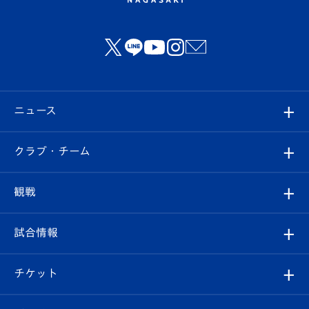
ニュース
すべて
クラブ・チーム
トップチーム
クラブプロフィール
観戦
クラブ
フィロソフィー
観戦ルール
試合情報
試合情報
クラブ概要
観戦ツアー
試合日程/結果
チケット
ファンクラブ
エンブレム紹介
はじめての観戦ガイド
順位表