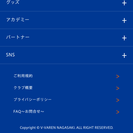
チケット
グッズ
チケット
選手プロフィール
Revive Team
フォトギャラリー
シーズンシート
オンラインショップ
アカデミー
イベント
スタッフプロフィール
スタジアムへのアクセス
スタジアムグルメ
V-LOVERS（ファンクラブ）
2026-27ユニフォーム
メディア
育成からのお知らせ
パートナー
マスコット紹介
ヴィヴィくんの長崎おもてなしガイド
はじめての観戦ガイド
プレイヤーズスイート
店舗情報
グッズ
アカデミー
チームスケジュール
V-EXPRESS
パートナー企業一覧
SNS
（ユニフォーム入場）
ホームタウン
U-18
クラブハウス（練習場）
パートナー募集
公式Twitter
ご利用規約
アカデミー
U-15
応援メディア
法人限定 VIP BOX
ヴィヴィくんインスタグラム
クラブ概要
スクール
U-12
メディア出演情報
プライバシーポリシー
公式LINE＠
スクール
FAQ〜お問合せ〜
平和祈念活動
Youtube公式チャンネル
ホームタウン活動
Copyright © V-VAREN NAGASAKI. ALL RIGHT RESERVED.