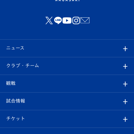
ニュース
すべて
クラブ・チーム
トップチーム
クラブプロフィール
観戦
クラブ
フィロソフィー
観戦ルール
試合情報
試合情報
クラブ概要
観戦ツアー
試合日程/結果
チケット
ファンクラブ
エンブレム紹介
はじめての観戦ガイド
順位表