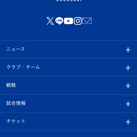
ニュース
すべて
クラブ・チーム
トップチーム
クラブプロフィール
観戦
クラブ
フィロソフィー
観戦ルール
試合情報
試合情報
クラブ概要
観戦ツアー
試合日程/結果
チケット
ファンクラブ
エンブレム紹介
はじめての観戦ガイド
順位表