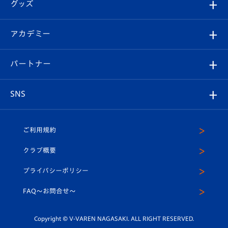
チケット
グッズ
チケット
選手プロフィール
Revive Team
フォトギャラリー
シーズンシート
オンラインショップ
アカデミー
イベント
スタッフプロフィール
スタジアムへのアクセス
スタジアムグルメ
V-LOVERS（ファンクラブ）
2026-27ユニフォーム
メディア
育成からのお知らせ
パートナー
マスコット紹介
ヴィヴィくんの長崎おもてなしガイド
はじめての観戦ガイド
プレイヤーズスイート
店舗情報
グッズ
アカデミー
チームスケジュール
V-EXPRESS
パートナー企業一覧
SNS
（ユニフォーム入場）
ホームタウン
U-18
クラブハウス（練習場）
パートナー募集
公式Twitter
ご利用規約
アカデミー
U-15
応援メディア
法人限定 VIP BOX
ヴィヴィくんインスタグラム
クラブ概要
スクール
U-12
メディア出演情報
プライバシーポリシー
公式LINE＠
スクール
FAQ〜お問合せ〜
平和祈念活動
Youtube公式チャンネル
ホームタウン活動
Copyright © V-VAREN NAGASAKI. ALL RIGHT RESERVED.