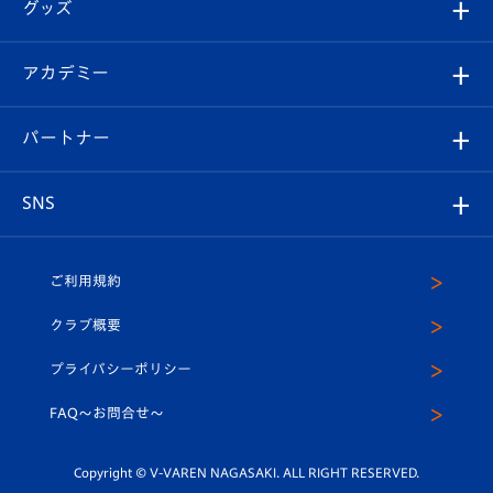
チケット
グッズ
チケット
選手プロフィール
Revive Team
フォトギャラリー
シーズンシート
オンラインショップ
アカデミー
イベント
スタッフプロフィール
スタジアムへのアクセス
スタジアムグルメ
V-LOVERS（ファンクラブ）
2026-27ユニフォーム
メディア
育成からのお知らせ
パートナー
マスコット紹介
ヴィヴィくんの長崎おもてなしガイド
はじめての観戦ガイド
プレイヤーズスイート
店舗情報
グッズ
アカデミー
チームスケジュール
V-EXPRESS
パートナー企業一覧
SNS
（ユニフォーム入場）
ホームタウン
U-18
クラブハウス（練習場）
パートナー募集
公式Twitter
ご利用規約
アカデミー
U-15
応援メディア
法人限定 VIP BOX
ヴィヴィくんインスタグラム
クラブ概要
スクール
U-12
メディア出演情報
プライバシーポリシー
公式LINE＠
スクール
FAQ〜お問合せ〜
平和祈念活動
Youtube公式チャンネル
ホームタウン活動
Copyright © V-VAREN NAGASAKI. ALL RIGHT RESERVED.