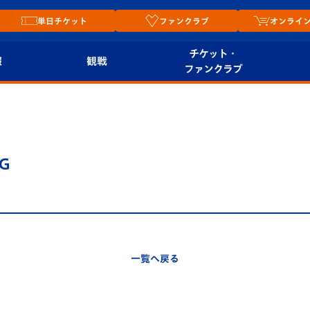
単日チケット
ファンクラブ
オンライ
チケット・
報
観戦
ファンクラブ
観戦ルール
チケット
オンラ
はじめての観戦ガイ
シーズンシート
2026
ド
ム
G
プレイヤーズスイート
Revive Team
店舗情
関連
V-LOVERS（ファン
スタジアムへのアク
クラブ）
セス
リー
一覧へ戻る
ヴィヴィくんの長崎
ルメ
おもてなしガイド