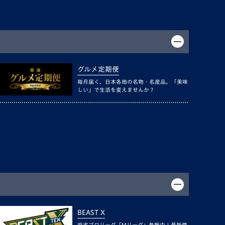
グルメ定期便
毎月届く、日本各地の名物・名産品。「美味
しい」で生活を変えませんか？
BEAST X
麻雀プロリーグ「Mリーグ」参戦中！最新情