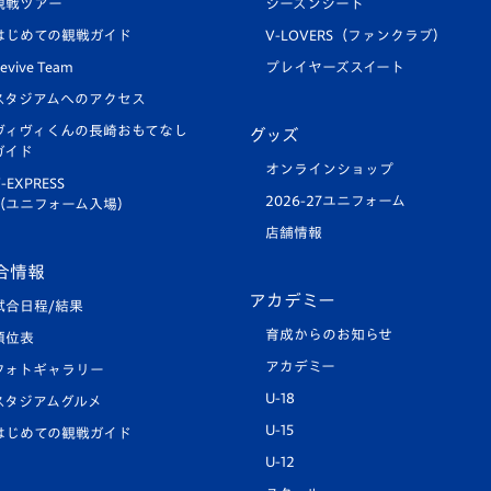
観戦ツアー
シーズンシート
はじめての観戦ガイド
V-LOVERS（ファンクラブ）
evive Team
プレイヤーズスイート
スタジアムへのアクセス
ヴィヴィくんの長崎おもてなし
グッズ
ガイド
オンラインショップ
-EXPRESS
2026-27ユニフォーム
（ユニフォーム入場）
店舗情報
合情報
アカデミー
試合日程/結果
育成からのお知らせ
順位表
アカデミー
フォトギャラリー
U-18
スタジアムグルメ
U-15
はじめての観戦ガイド
U-12