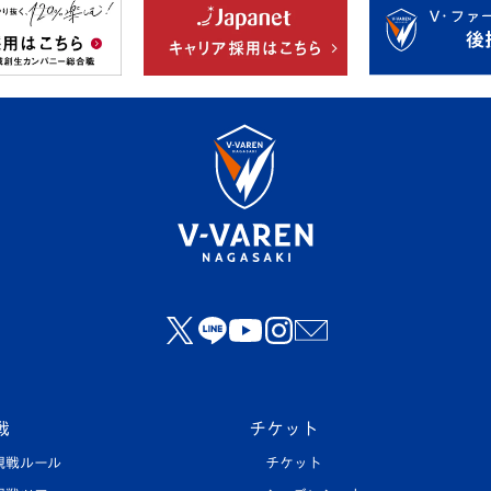
戦
チケット
観戦ルール
チケット