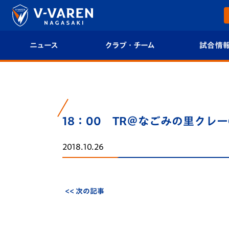
ニュース
クラブ・チーム
試合情
すべて
クラブプロフィール
試合日程/結果
トップチーム
フィロソフィー
試合情報
18：00 TR＠なごみの里クレー
クラブ
クラブ概要
順位表
2018.10.26
試合情報
エンブレム紹介
U-21 Jリーグ
ファンクラブ
選手プロフィール
フォトギャラ
<< 次の記事
チケット
スタッフプロフィール
スタジアムグ