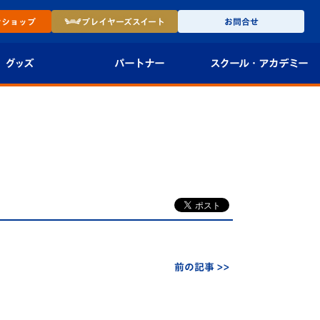
ン
ショップ
プレイヤーズ
スイート
お問合せ
グッズ
パートナー
スクール・
アカデミー
インショップ
パートナー企業一覧
アカデミー
-27ユニフォー
パートナー募集
U-18
法人限定 VIP BOX
U-15
報
U-12
スクール
前の記事 >>