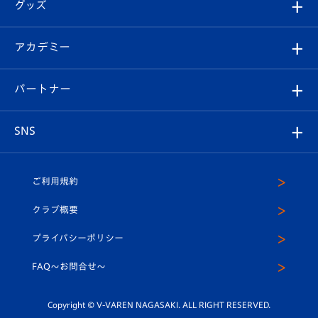
チケット
グッズ
チケット
選手プロフィール
Revive Team
フォトギャラリー
シーズンシート
オンラインショップ
アカデミー
イベント
スタッフプロフィール
スタジアムへのアクセス
スタジアムグルメ
V-LOVERS（ファンクラブ）
2026-27ユニフォーム
メディア
育成からのお知らせ
パートナー
マスコット紹介
ヴィヴィくんの長崎おもてなしガイド
はじめての観戦ガイド
プレイヤーズスイート
店舗情報
グッズ
アカデミー
チームスケジュール
V-EXPRESS
パートナー企業一覧
SNS
（ユニフォーム入場）
ホームタウン
U-18
クラブハウス（練習場）
パートナー募集
公式Twitter
ご利用規約
アカデミー
U-15
応援メディア
法人限定 VIP BOX
ヴィヴィくんインスタグラム
クラブ概要
スクール
U-12
メディア出演情報
プライバシーポリシー
公式LINE＠
スクール
FAQ〜お問合せ〜
平和祈念活動
Youtube公式チャンネル
ホームタウン活動
Copyright © V-VAREN NAGASAKI. ALL RIGHT RESERVED.