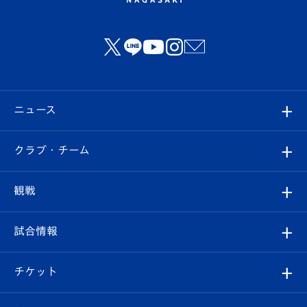
ニュース
すべて
クラブ・チーム
トップチーム
クラブプロフィール
観戦
クラブ
フィロソフィー
観戦ルール
試合情報
試合情報
クラブ概要
観戦ツアー
試合日程/結果
チケット
ファンクラブ
エンブレム紹介
はじめての観戦ガイド
順位表