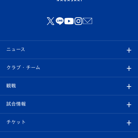
ニュース
すべて
クラブ・チーム
トップチーム
クラブプロフィール
観戦
クラブ
フィロソフィー
観戦ルール
試合情報
試合情報
クラブ概要
観戦ツアー
試合日程/結果
チケット
ファンクラブ
エンブレム紹介
はじめての観戦ガイド
順位表