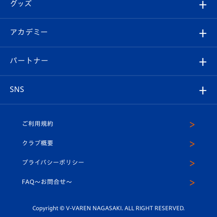
チケット
グッズ
チケット
選手プロフィール
Revive Team
フォトギャラリー
シーズンシート
オンラインショップ
アカデミー
イベント
スタッフプロフィール
スタジアムへのアクセス
スタジアムグルメ
V-LOVERS（ファンクラブ）
2026-27ユニフォーム
メディア
育成からのお知らせ
パートナー
マスコット紹介
ヴィヴィくんの長崎おもてなしガイド
はじめての観戦ガイド
プレイヤーズスイート
店舗情報
グッズ
アカデミー
チームスケジュール
V-EXPRESS
パートナー企業一覧
SNS
（ユニフォーム入場）
ホームタウン
U-18
クラブハウス（練習場）
パートナー募集
公式Twitter
ご利用規約
アカデミー
U-15
応援メディア
法人限定 VIP BOX
ヴィヴィくんインスタグラム
クラブ概要
スクール
U-12
メディア出演情報
プライバシーポリシー
公式LINE＠
スクール
FAQ〜お問合せ〜
平和祈念活動
Youtube公式チャンネル
ホームタウン活動
Copyright © V-VAREN NAGASAKI. ALL RIGHT RESERVED.